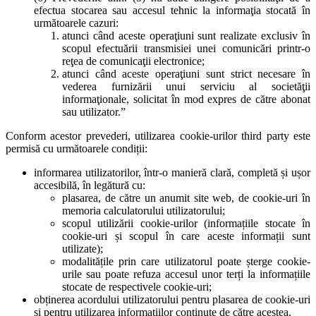
efectua stocarea sau accesul tehnic la informaţia stocată în
următoarele cazuri:
atunci când aceste operaţiuni sunt realizate exclusiv în
scopul efectuării transmisiei unei comunicări printr-o
reţea de comunicaţii electronice;
atunci când aceste operaţiuni sunt strict necesare în
vederea furnizării unui serviciu al societăţii
informaţionale, solicitat în mod expres de către abonat
sau utilizator.”
Conform acestor prevederi, utilizarea cookie-urilor third party este
permisă cu următoarele condiții:
informarea utilizatorilor, într-o manieră clară, completă și ușor
accesibilă, în legătură cu:
plasarea, de către un anumit site web, de cookie-uri în
memoria calculatorului utilizatorului;
scopul utilizării cookie-urilor (informațiile stocate în
cookie-uri și scopul în care aceste informații sunt
utilizate);
modalitățile prin care utilizatorul poate șterge cookie-
urile sau poate refuza accesul unor terți la informațiile
stocate de respectivele cookie-uri;
obținerea acordului utilizatorului pentru plasarea de cookie-uri
și pentru utilizarea informațiilor conținute de către acestea.