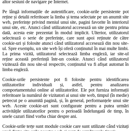
altor sesiuni de navigare pe Internet.
Pe lângă informațiile de autentificare, cookie-urile persistente pot
reține și detalii referitoare la limba și tema selectate pe un anumit site
web, preferințe privind meniul unui site, pagini favorite în interiorul
unui site, etc. Atunci când utilizatorul accesează un site pentru prima
dată, acesta este prezentat în modul implicit. Ulterior, utilizatorul
selectează o serie de preferințe, care sunt apoi reținute de către
cookie-uri și folosite atunci când utilizatorul accesează din nou site-
ul. Spre exemplu, un site web își oferă conținutul în mai multe limbi.
La prima vizită, utilizatorul selectează limba engleză, iar site-ul
reține această preferință într-un cookie. Atunci când utilizatorul
vizitează din nou site-ul respectiv, conținutul va fi afișat automat în
limba engleză.
Cookie-urile persistente pot fi folosite pentru identificarea
utilizatorilor individuali și, astfel, pentru analizarea
comportamentului online al utilizatorilor. Ele pot furniza informații
referitoare la numărul de vizitatori ai unui site web, timpul (în medie)
petrecut pe o anumită pagină, și, în general, performanțele unui site
web. Aceste cookie-uri sunt configurate pentru a putea urmări
activitățile utilizatorilor pentru o perioadă îndelungată de timp, în
unele cazuri fiind vorba chiar despre ani.
Cookie-urile terțe sunt module cookie care sunt utilizate când vizitați