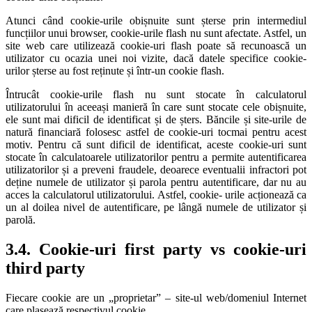
Atunci când cookie-urile obișnuite sunt șterse prin intermediul
funcțiilor unui browser, cookie-urile flash nu sunt afectate. Astfel, un
site web care utilizează cookie-uri flash poate să recunoască un
utilizator cu ocazia unei noi vizite, dacă datele specifice cookie-
urilor șterse au fost reținute și într-un cookie flash.
Întrucât cookie-urile flash nu sunt stocate în calculatorul
utilizatorului în aceeași manieră în care sunt stocate cele obișnuite,
ele sunt mai dificil de identificat și de șters. Băncile și site-urile de
natură financiară folosesc astfel de cookie-uri tocmai pentru acest
motiv. Pentru că sunt dificil de identificat, aceste cookie-uri sunt
stocate în calculatoarele utilizatorilor pentru a permite autentificarea
utilizatorilor și a preveni fraudele, deoarece eventualii infractori pot
deține numele de utilizator și parola pentru autentificare, dar nu au
acces la calculatorul utilizatorului. Astfel, cookie- urile acționează ca
un al doilea nivel de autentificare, pe lângă numele de utilizator și
parolă.
3.4. Cookie-uri first party vs cookie-uri
third party
Fiecare cookie are un „proprietar” – site-ul web/domeniul Internet
care plasează respectivul cookie.