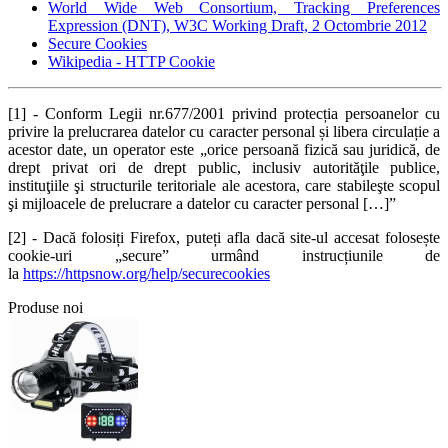
World Wide Web Consortium, Tracking Preferences
Expression (DNT), W3C Working Draft, 2 Octombrie 2012
Secure Cookies
Wikipedia - HTTP Cookie
[1] - Conform Legii nr.677/2001 privind protecția persoanelor cu
privire la prelucrarea datelor cu caracter personal și libera circulație a
acestor date, un operator este „orice persoană fizică sau juridică, de
drept privat ori de drept public, inclusiv autorităţile publice,
instituţiile şi structurile teritoriale ale acestora, care stabileşte scopul
şi mijloacele de prelucrare a datelor cu caracter personal […]”
[2] - Dacă folosiți Firefox, puteți afla dacă site-ul accesat folosește
cookie-uri „secure” urmând instrucțiunile de
la
https://httpsnow.org/help/securecookies
Produse noi