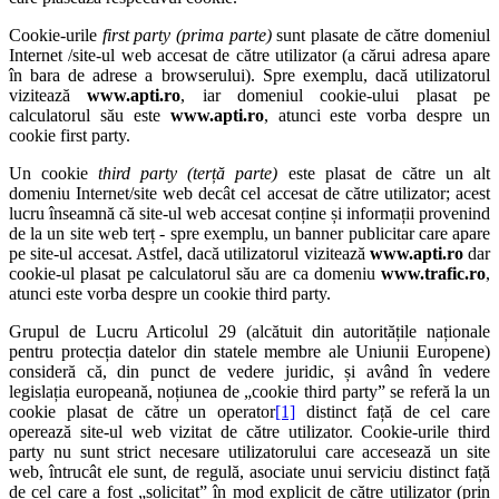
Cookie-urile
first party (prima parte)
sunt plasate de către domeniul
Internet /site-ul web accesat de către utilizator (a cărui adresa apare
în bara de adrese a browserului). Spre exemplu, dacă utilizatorul
vizitează
www.apti.ro
, iar domeniul cookie-ului plasat pe
calculatorul său este
www.apti.ro
, atunci este vorba despre un
cookie first party.
Un cookie
third party (terță parte)
este plasat de către un alt
domeniu Internet/site web decât cel accesat de către utilizator; acest
lucru înseamnă că site-ul web accesat conține și informații provenind
de la un site web terț - spre exemplu, un banner publicitar care apare
pe site-ul accesat. Astfel, dacă utilizatorul vizitează
www.apti.ro
dar
cookie-ul plasat pe calculatorul său are ca domeniu
www.trafic.ro
,
atunci este vorba despre un cookie third party.
Grupul de Lucru Articolul 29 (alcătuit din autoritățile naționale
pentru protecția datelor din statele membre ale Uniunii Europene)
consideră că, din punct de vedere juridic, și având în vedere
legislația europeană, noțiunea de „cookie third party” se referă la un
cookie plasat de către un operator
[1]
distinct față de cel care
operează site-ul web vizitat de către utilizator. Cookie-urile third
party nu sunt strict necesare utilizatorului care accesează un site
web, întrucât ele sunt, de regulă, asociate unui serviciu distinct față
de cel care a fost „solicitat” în mod explicit de către utilizator (prin