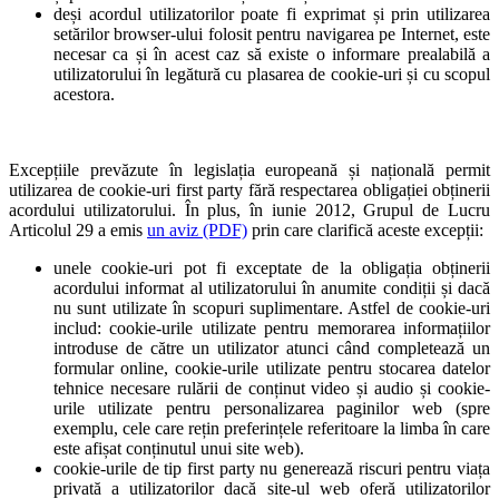
deși acordul utilizatorilor poate fi exprimat și prin utilizarea
setărilor browser-ului folosit pentru navigarea pe Internet, este
necesar ca și în acest caz să existe o informare prealabilă a
utilizatorului în legătură cu plasarea de cookie-uri și cu scopul
acestora.
Excepțiile prevăzute în legislația europeană și națională permit
utilizarea de cookie-uri first party fără respectarea obligației obținerii
acordului utilizatorului. În plus, în iunie 2012, Grupul de Lucru
Articolul 29 a emis
un aviz (PDF)
prin care clarifică aceste excepții:
unele cookie-uri pot fi exceptate de la obligația obținerii
acordului informat al utilizatorului în anumite condiții și dacă
nu sunt utilizate în scopuri suplimentare. Astfel de cookie-uri
includ: cookie-urile utilizate pentru memorarea informațiilor
introduse de către un utilizator atunci când completează un
formular online, cookie-urile utilizate pentru stocarea datelor
tehnice necesare rulării de conținut video și audio și cookie-
urile utilizate pentru personalizarea paginilor web (spre
exemplu, cele care rețin preferințele referitoare la limba în care
este afișat conținutul unui site web).
cookie-urile de tip first party nu generează riscuri pentru viața
privată a utilizatorilor dacă site-ul web oferă utilizatorilor