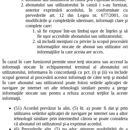
abonatului sau utilizatorului în cauză i s-au furnizat,
anterior exprimării acordului, în conformitate cu
prevederile art. 12 din Legea nr. 677/2001, cu
modificările şi completările ulterioare, informaţii clare şi
complete care:
să fie expuse într-un limbaj uşor de înţeles şi să
fie uşor accesibile abonatului sau utilizatorului;
să includă menţiuni cu privire la scopul procesării
informaţiilor stocate de abonat sau utilizator ori
informaţiilor la care acesta are acces.
În cazul în care furnizorul permite unor terţi stocarea sau accesul la
informaţii stocate în echipamentul terminal al abonatului ori
utilizatorului, informarea în concordanţă cu pct. (i) şi (ii) va include
scopul general al procesării acestor informaţii de către terţi şi modul
în care abonatul sau utilizatorul poate folosi setările aplicaţiei de
navigare pe internet ori alte tehnologii similare pentru a şterge
informaţiile stocate sau pentru a refuza accesul terţilor la aceste
informaţii.
(51) Acordul prevăzut la alin. (5) lit. a) poate fi dat şi prin
utilizarea setărilor aplicaţiei de navigare pe internet sau a altor
tehnologii similare prin intermediul cărora se poate considera
că abonatul ori utilizatorul şi-a exprimat acordul.
(6) Prevederile alin. (5) nu aduc atingere posibilităţii de a