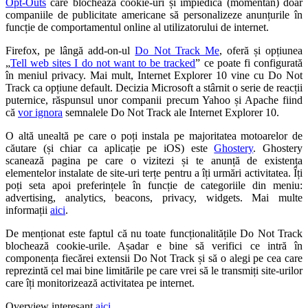
Opt-Outs
care blochează cookie-uri și împiedică (momentan) doar
companiile de publicitate americane să personalizeze anunțurile în
funcție de comportamentul online al utilizatorului de internet.
Firefox, pe lângă add-on-ul
Do Not Track Me
, oferă și opțiunea
„
Tell web sites I do not want to be tracked
” ce poate fi configurată
în meniul privacy. Mai mult, Internet Explorer 10 vine cu Do Not
Track ca opțiune default. Decizia Microsoft a stârnit o serie de reacții
puternice, răspunsul unor companii precum Yahoo și Apache fiind
că
vor ignora
semnalele Do Not Track ale Internet Explorer 10.
O altă unealtă pe care o poți instala pe majoritatea motoarelor de
căutare (și chiar ca aplicație pe iOS) este
Ghostery
. Ghostery
scanează pagina pe care o vizitezi și te anunță de existența
elementelor instalate de site-uri terțe pentru a îți urmări activitatea. Îți
poți seta apoi preferințele în funcție de categoriile din meniu:
advertising, analytics, beacons, privacy, widgets. Mai multe
informații
aici
.
De menționat este faptul că nu toate funcționalitățile Do Not Track
blochează cookie-urile. Așadar e bine să verifici ce intră în
componența fiecărei extensii Do Not Track și să o alegi pe cea care
reprezintă cel mai bine limitările pe care vrei să le transmiți site-urilor
care îți monitorizează activitatea pe internet.
Overview interesant
aici
.