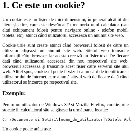
1. Ce este un cookie?
Un cookie este un fișier de mici dimensiuni, în general alcătuit din
litere și cifre, care este descărcat în memoria unui calculator (sau
altui echipament folosit pentru navigare online - telefon mobil,
tabletă, etc), atunci când utilizatorul accesează un anumit site web.
Cookie-urile sunt create atunci când browserul folosit de către un
utilizator afișează un anumit site web. Site-ul web transmite
informații către browser, iar acesta creează un fișier text. De fiecare
dată când utilizatorul accesează din nou respectivul site web,
browserul accesează și transmite acest fișier către serverul site-ului
web. Altfel spus, cookie-ul poate fi văzut ca un card de identificare a
utilizatorului de Internet, care anunță site-ul web de fiecare dată când
utilizatorul se întoarce pe respectivul site.
Exemplu:
Pentru un utilizator de Windows XP și Mozilla Firefox, cookie-urile
stocate în calculatorul său se găsesc la următoarea locație:
C: \Documente și Setări\[nume_de_utilizator]\Datele Apl
Un cookie poate arăta așa: