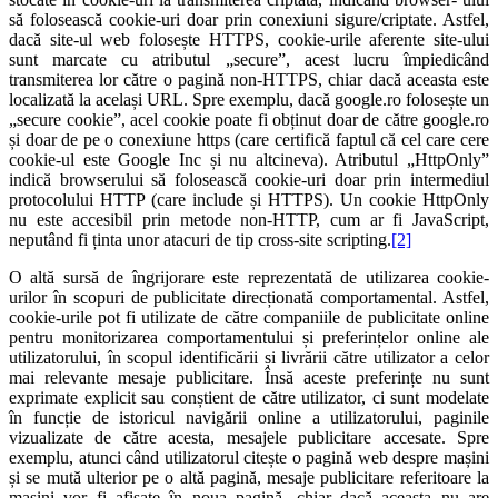
să folosească cookie-uri doar prin conexiuni sigure/criptate. Astfel,
dacă site-ul web folosește HTTPS, cookie-urile aferente site-ului
sunt marcate cu atributul „secure”, acest lucru împiedicând
transmiterea lor către o pagină non-HTTPS, chiar dacă aceasta este
localizată la același URL. Spre exemplu, dacă google.ro folosește un
„secure cookie”, acel cookie poate fi obținut doar de către google.ro
și doar de pe o conexiune https (care certifică faptul că cel care cere
cookie-ul este Google Inc și nu altcineva). Atributul „HttpOnly”
indică browserului să folosească cookie-uri doar prin intermediul
protocolului HTTP (care include și HTTPS). Un cookie HttpOnly
nu este accesibil prin metode non-HTTP, cum ar fi JavaScript,
neputând fi ținta unor atacuri de tip cross-site scripting.
[2]
O altă sursă de îngrijorare este reprezentată de utilizarea cookie-
urilor în scopuri de publicitate direcționată comportamental. Astfel,
cookie-urile pot fi utilizate de către companiile de publicitate online
pentru monitorizarea comportamentului și preferințelor online ale
utilizatorului, în scopul identificării și livrării către utilizator a celor
mai relevante mesaje publicitare. Însă aceste preferințe nu sunt
exprimate explicit sau conștient de către utilizator, ci sunt modelate
în funcție de istoricul navigării online a utilizatorului, paginile
vizualizate de către acesta, mesajele publicitare accesate. Spre
exemplu, atunci când utilizatorul citește o pagină web despre mașini
și se mută ulterior pe o altă pagină, mesaje publicitare referitoare la
mașini vor fi afișate în noua pagină, chiar dacă aceasta nu are