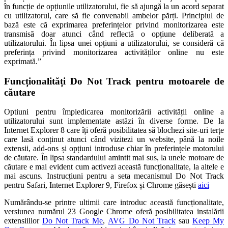
în funcție de opțiunile utilizatorului, fie să ajungă la un acord separat
cu utilizatorul, care să fie convenabil ambelor părți. Principiul de
bază este că exprimarea preferințelor privind monitorizarea este
transmisă doar atunci când reflectă o opțiune deliberată a
utilizatorului. În lipsa unei opțiuni a utilizatorului, se consideră că
preferința privind monitorizarea activităților online nu este
exprimată.”
Funcționalități Do Not Track pentru motoarele de
căutare
Optiuni pentru împiedicarea monitorizării activității online a
utilizatorului sunt implementate astăzi în diverse forme. De la
Internet Explorer 8 care îți oferă posibilitatea să blochezi site-uri terțe
care lasă conținut atunci când vizitezi un website, până la noile
extensii, add-ons și opțiuni introduse chiar în preferințele motorului
de căutare. În lipsa standardului amintit mai sus, la unele motoare de
căutare e mai evident cum activezi această funcționalitate, la altele e
mai ascuns. Instrucțiuni pentru a seta mecanismul Do Not Track
pentru Safari, Internet Explorer 9, Firefox și Chrome găsești
aici
Numărându-se printre ultimii care introduc această funcționalitate,
versiunea numărul 23 Google Chrome oferă posibilitatea instalării
extensiillor
Do Not Track Me
,
AVG Do Not Track
sau
Keep My