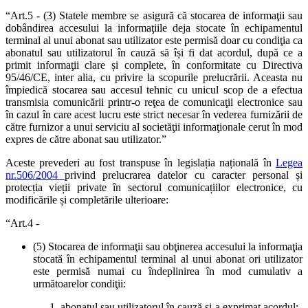
“Art.5 - (3) Statele membre se asigură că stocarea de informaţii sau
dobândirea accesului la informaţiile deja stocate în echipamentul
terminal al unui abonat sau utilizator este permisă doar cu condiţia ca
abonatul sau utilizatorul în cauză să își fi dat acordul, după ce a
primit informaţii clare și complete, în conformitate cu Directiva
95/46/CE, inter alia, cu privire la scopurile prelucrării. Aceasta nu
împiedică stocarea sau accesul tehnic cu unicul scop de a efectua
transmisia comunicării printr-o reţea de comunicaţii electronice sau
în cazul în care acest lucru este strict necesar în vederea furnizării de
către furnizor a unui serviciu al societăţii informaţionale cerut în mod
expres de către abonat sau utilizator.”
Aceste prevederi au fost transpuse în legislația națională în
Legea
nr.506/2004
privind prelucrarea datelor cu caracter personal și
protecția vieții private în sectorul comunicațiilor electronice, cu
modificările și completările ulterioare:
“Art.4 -
(5) Stocarea de informaţii sau obţinerea accesului la informaţia
stocată în echipamentul terminal al unui abonat ori utilizator
este permisă numai cu îndeplinirea în mod cumulativ a
următoarelor condiţii:
abonatul sau utilizatorul în cauză şi-a exprimat acordul;