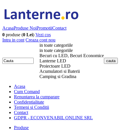
Acasa
Produse Noi
Promotii
Contact
0
produse (
0 Lei
)
Vezi cos
Intra in cont
Creaza cont nou
in toate categoriile
in toate categoriile
Becuri cu LED, Becuri Economice
Lanterne LED
Proiectoare LED
Acumulatori si Baterii
Camping si Gradina
Acasa
Cum Comand
Renuntarea la cumparare
Confidentialitate
Termeni si Conditii
Contact
GDPR - ECONVENABIL ONLINE SRL
Produse