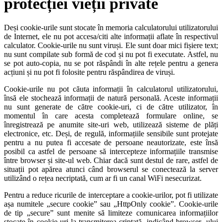
protecției vieții private
Deși cookie-urile sunt stocate în memoria calculatorului utilizatorului
de Internet, ele nu pot accesa/citi alte informații aflate în respectivul
calculator. Cookie-urile nu sunt viruși. Ele sunt doar mici fișiere text;
nu sunt compilate sub formă de cod și nu pot fi executate. Astfel, nu
se pot auto-copia, nu se pot răspândi în alte rețele pentru a genera
acțiuni și nu pot fi folosite pentru răspândirea de viruși.
Cookie-urile nu pot căuta informații în calculatorul utilizatorului,
însă ele stochează informații de natură personală. Aceste informații
nu sunt generate de către cookie-uri, ci de către utilizator, în
momentul în care acesta completează formulare online, se
înregistrează pe anumite site-uri web, utilizează sisteme de plăți
electronice, etc. Deși, de regulă, informațiile sensibile sunt protejate
pentru a nu putea fi accesate de persoane neautorizate, este însă
posibil ca astfel de persoane să intercepteze informațiile transmise
între browser și site-ul web. Chiar dacă sunt destul de rare, astfel de
situații pot apărea atunci când browserul se conectează la server
utilizând o rețea necriptată, cum ar fi un canal WiFi nesecurizat.
Pentru a reduce ricurile de interceptare a cookie-urilor, pot fi utilizate
așa numitele „secure cookie” sau „HttpOnly cookie”. Cookie-urile
de tip „secure” sunt menite să limiteze comunicarea informațiilor
stocate în cookie-uri la transmiterea criptată, indicând browser- ului