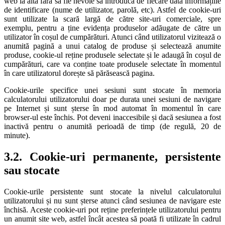
web la alta fără să fie nevoie să introducă de fiecare dată informațiile
de identificare (nume de utilizator, parolă, etc). Astfel de cookie-uri
sunt utilizate la scară largă de către site-uri comerciale, spre
exemplu, pentru a ține evidența produselor adăugate de către un
utilizator în coșul de cumpărături. Atunci când utilizatorul vizitează o
anumită pagină a unui catalog de produse și selectează anumite
produse, cookie-ul reține produsele selectate și le adaugă în coșul de
cumpărături, care va conține toate produsele selectate în momentul
în care utilizatorul dorește să părăsească pagina.
Cookie-urile specifice unei sesiuni sunt stocate în memoria
calculatorului utilizatorului doar pe durata unei sesiuni de navigare
pe Internet și sunt șterse în mod automat în momentul în care
browser-ul este închis. Pot deveni inaccesibile și dacă sesiunea a fost
inactivă pentru o anumită perioadă de timp (de regulă, 20 de
minute).
3.2. Cookie-uri permanente, persistente
sau stocate
Cookie-urile persistente sunt stocate la nivelul calculatorului
utilizatorului și nu sunt șterse atunci când sesiunea de navigare este
închisă. Aceste cookie-uri pot reține preferințele utilizatorului pentru
un anumit site web, astfel încât acestea să poată fi utilizate în cadrul