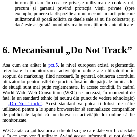
informații clare în ceea ce privește utilizarea de cookie- uri,
precum și garanții privind protecția vieții private (spre
exemplu, punerea la dispoziție a unui mecanism facil prin care
utilizatorul să poată solicita ca datele sale să nu fie colectate) și
dacă este asigurată anonimizarea informațiilor de autentificare.
6. Mecanismul „Do Not Track”
Așa cum am arătat la
pct.5
, la nivel european există reglementări
referitoare la monitorizarea activităților online ale utilizatorilor în
scopuri de marketing, fiind necesară, în general, obținerea acordului
utilizatorilor pentru astfel de practici. Însă în alte părți ale lumii astfel
de situații sunt mai puțin reglementate. În aceste condiții, în cadrul
World Wide Web Consortium (W3C) se lucrează, în momentul de
față, la un standard tehnic (și neutru din punct de vedere tehnologic)
–
„Do Not Track”
. Acest standard va putea fi folosit de către
utilizatori pentru a le spune browserelor să semnalizeze companiilor
de publicitate faptul că nu doresc ca activitățile lor online să fie
monitorizate.
W3C arată că „utilizatorii au dreptul să știe care date vor fi colectate
și în ce scop vor fi utilizate. Având aceste informații, ei pot decide