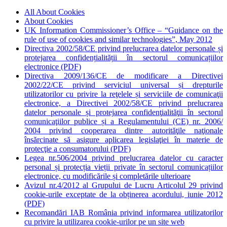
All About Cookies
About Cookies
UK Information Commissioner’s Office – “Guidance on the
rule of use of cookies and similar technologies”, May 2012
Directiva 2002/58/CE privind prelucrarea datelor personale și
protejarea confidențialității în sectorul comunicațiilor
electronice (PDF)
Directiva 2009/136/CE de modificare a Directivei
2002/22/CE privind serviciul universal și drepturile
utilizatorilor cu privire la reţelele și serviciile de comunicaţii
electronice, a Directivei 2002/58/CE privind prelucrarea
datelor personale și protejarea confidenţialităţii în sectorul
comunicaţiilor publice și a Regulamentului (CE) nr. 2006/
2004 privind cooperarea dintre autorităţile naţionale
însărcinate să asigure aplicarea legislaţiei în materie de
protecţie a consumatorului (PDF)
Legea nr.506/2004 privind prelucrarea datelor cu caracter
personal și protecția vieții private în sectorul comunicațiilor
electronice, cu modificările și completările ulterioare
Avizul nr.4/2012 al Grupului de Lucru Articolul 29 privind
cookie-urile exceptate de la obținerea acordului, iunie 2012
(PDF)
Recomandări IAB România privind informarea utilizatorilor
cu privire la utilizarea cookie-urilor pe un site web