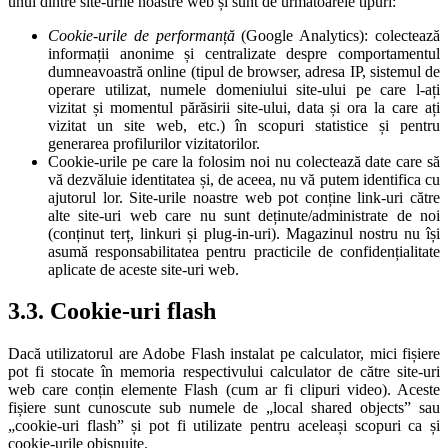
unul dintre site-urile noastre web și sunt de următoarele tipuri:
Cookie-urile de performanță
(Google Analytics): colectează
informații anonime și centralizate despre comportamentul
dumneavoastră online (tipul de browser, adresa IP, sistemul de
operare utilizat, numele domeniului site-ului pe care l-ați
vizitat și momentul părăsirii site-ului, data și ora la care ați
vizitat un site web, etc.) în scopuri statistice și pentru
generarea profilurilor vizitatorilor.
Cookie-urile pe care la folosim noi nu colectează date care să
vă dezvăluie identitatea și, de aceea, nu vă putem identifica cu
ajutorul lor. Site-urile noastre web pot conține link-uri către
alte site-uri web care nu sunt deținute/administrate de noi
(conținut terț, linkuri și plug-in-uri). Magazinul nostru nu își
asumă responsabilitatea pentru practicile de confidențialitate
aplicate de aceste site-uri web.
3.3. Cookie-uri flash
Dacă utilizatorul are Adobe Flash instalat pe calculator, mici fișiere
pot fi stocate în memoria respectivului calculator de către site-uri
web care conțin elemente Flash (cum ar fi clipuri video). Aceste
fișiere sunt cunoscute sub numele de „local shared objects” sau
„cookie-uri flash” și pot fi utilizate pentru aceleași scopuri ca și
cookie-urile obișnuite.