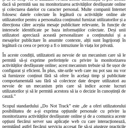
dacă să permită sau nu monitorizarea activităților desfășurate online
și colectarea datelor cu caracter personal. Multe companii Internet
folosesc datele colectate în legătură cu activitățile online ale
utilizatorilor pentru a personaliza conținutul furnizat utilizatorilor și a
direcționa către aceștia mesaje publicitare relevante, în funcție de
interesele identificate pe baza informațiilor colectate. Deși unii
utilizatori apreciază această personalizare a conținutului și a
mesajelor publicitare în anumite contexte, alții sunt îngrijorați în
legătură cu ceea ce percep a fi o intruziune în viața lor privată.
În aceste condiții, utilizatorii au nevoie de un mecanism care să le
permită să-și exprime preferințele cu privire la monitorizarea
activităților desfășurate online; acest mecanism trebuie să fie ușor de
configurat și eficient. În plus, site-urile web care nu pot sau nu vor
să furnizeze conținut fără să ofere în același timp și publicitate
comportamentală sau fără să colecteze date despre utilizatori au
nevoie de un mecanism prin care să indice aceste lucruri
utilizatorilor și să le permită acestora să ia o decizie în cunoștință de
cauză.”
Scopul standardului „Do Not Track” este „de a oferi utilizatorului
posibilitatea de a-și exprima opțiunile personale cu privire la
monitorizarea activităților desfășurate online și de a comunica aceste
opțiuni fiecărui server sau aplicație web cu care interacționează,
permițând astfel fiecărui serviciu accesat fie să-și ajusteze practicile