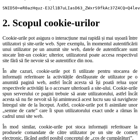
SNID50=eR0azHquz-E32l1B7uLIasD63_ZWxrS9fkAc37Z4CQ=Q4lev
2. Scopul cookie-urilor
Cookie-urile pot asigura o interacțiune mai rapidă și mai ușoară între
utilizatori și site-urile web. Spre exemplu, în momentul autentificării
unui utilizator pe un anumit site web, datele de autentificare sunt
stocate într-un cookie; ulterior, utilizatorul poate accesa respectivul
site fără să fie nevoie să se autentifice din nou.
În alte cazuri, cookie-urile pot fi utilizate pentru stocarea de
informații referitoare la activitățile desfășurate de utilizator pe o
anumită pagină web, astfel încât acesta să își poată relua ușor
respectivele activități la o accesare ulterioară a site-ului. Cookie-urile
spun serverului ce pagini trebuie să arate utilizatorului, astfel încât
acesta să nu fie nevoit să își amintească acest lucru sau să navigheze
întregul site de la început. Astfel, cookie-urile pot fi asimilate unor
„semne de carte” care îi spun utilizatorului exact unde a rămas în
cadrul unui site web.
În mod similar, cookie-urile pot stoca informații referitoare la
produsele comandate de către utilizator pe un site de comerț
electronic, făcând astfel posibil conceptul de „coș de cumpărături”.