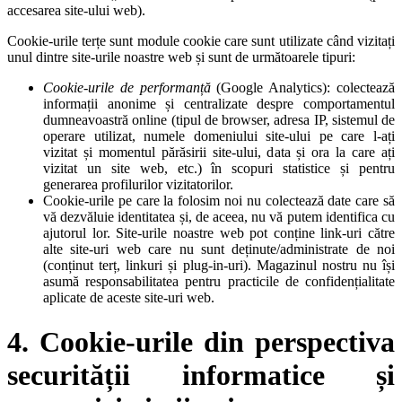
accesarea site-ului web).
Cookie-urile terțe sunt module cookie care sunt utilizate când vizitați
unul dintre site-urile noastre web și sunt de următoarele tipuri:
Cookie-urile de performanță
(Google Analytics): colectează
informații anonime și centralizate despre comportamentul
dumneavoastră online (tipul de browser, adresa IP, sistemul de
operare utilizat, numele domeniului site-ului pe care l-ați
vizitat și momentul părăsirii site-ului, data și ora la care ați
vizitat un site web, etc.) în scopuri statistice și pentru
generarea profilurilor vizitatorilor.
Cookie-urile pe care la folosim noi nu colectează date care să
vă dezvăluie identitatea și, de aceea, nu vă putem identifica cu
ajutorul lor. Site-urile noastre web pot conține link-uri către
alte site-uri web care nu sunt deținute/administrate de noi
(conținut terț, linkuri și plug-in-uri). Magazinul nostru nu își
asumă responsabilitatea pentru practicile de confidențialitate
aplicate de aceste site-uri web.
4. Cookie-urile din perspectiva
securității informatice și