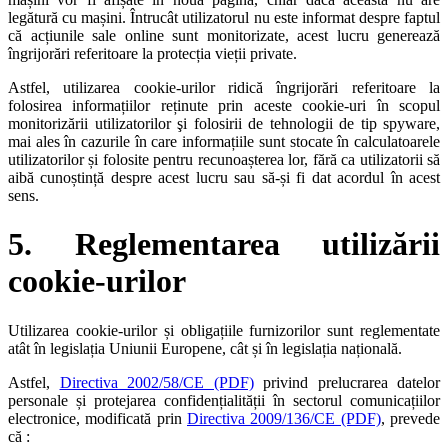
legătură cu mașini. Întrucât utilizatorul nu este informat despre faptul
că acțiunile sale online sunt monitorizate, acest lucru generează
îngrijorări referitoare la protecția vieții private.
Astfel, utilizarea cookie-urilor ridică îngrijorări referitoare la
folosirea informațiilor reținute prin aceste cookie-uri în scopul
monitorizării utilizatorilor şi folosirii de tehnologii de tip spyware,
mai ales în cazurile în care informațiile sunt stocate în calculatoarele
utilizatorilor și folosite pentru recunoașterea lor, fără ca utilizatorii să
aibă cunoștință despre acest lucru sau să-și fi dat acordul în acest
sens.
5. Reglementarea utilizării
cookie-urilor
Utilizarea cookie-urilor și obligațiile furnizorilor sunt reglementate
atât în legislația Uniunii Europene, cât și în legislația națională.
Astfel,
Directiva 2002/58/CE (PDF)
privind prelucrarea datelor
personale și protejarea confidențialității în sectorul comunicațiilor
electronice, modificată prin
Directiva 2009/136/CE (PDF)
, prevede
că :