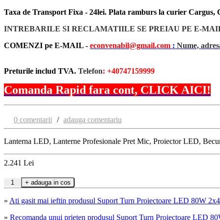
Taxa de Transport Fixa - 24lei. Plata ramburs la curier Cargus
INTREBARILE SI RECLAMATIILE SE PREIAU PE E-MAI
COMENZI pe E-MAIL -
econvenabil@gmail.com
:
Nume, adresa
Preturile includ TVA.
Telefon
: +40747159999
Comanda Rapid fara cont, CLICK AICI!
0 comentarii
/
adauga comentariu
Lanterna LED, Lanterne Profesionale Pret Mic, Proiector LED, Bec
2.241
Lei
»
Ati gasit mai ieftin produsul Suport Turn Proiectoare LED 80W
»
Recomanda unui prieten produsul Suport Turn Proiectoare LED