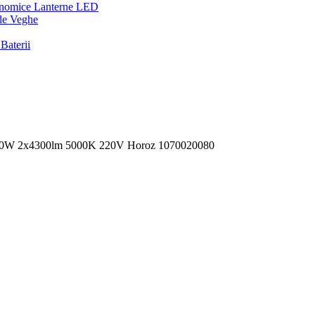
onomice
Lanterne LED
de Veghe
Baterii
 80W 2x4300lm 5000K 220V Horoz 1070020080