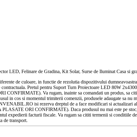
or LED, Felinare de Gradina, Kit Solar, Surse de Iluminat Casa si grad
diferente de culoare, in functie de rezolutia dispozitivului dumneavoast
tivitate contractuala. Pretul pentru Suport Turn Proiectoare LED 80W 2x
ATE). Va rugam, inainte sa comandati un produs, sa cititi Terme
sul in cos si momentul trimiterii comenzii, produsele adaugate sa nu mai 
CONVENABIL.RO isi rezerva dreptul de a face modificari si actualizari al
ATE ORI CONFIRMATE). Daca produsul nu mai este pe stoc, Cumpar
 expedierii facturii fiscale. Va rugam sa cititi termenii si conditiile de
ta de transport.