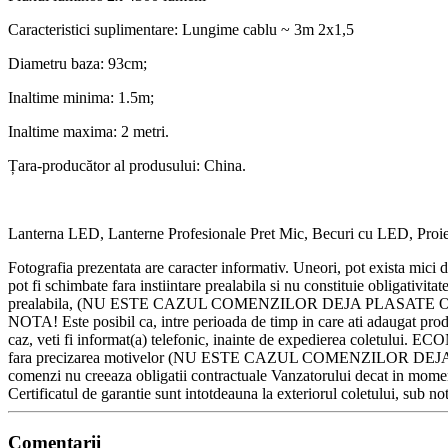
Caracteristici suplimentare: Lungime cablu ~ 3m 2x1,5
Diametru baza: 93cm;
Inaltime minima: 1.5m;
Inaltime maxima: 2 metri.
Țara-producător al produsului: China.
Lanterna LED, Lanterne Profesionale Pret Mic, Becuri cu LED, Proiect
Fotografia prezentata are caracter informativ. Uneori, pot exista mici 
pot fi schimbate fara instiintare prealabila si nu constituie obliga
prealabila, (NU ESTE CAZUL COMENZILOR DEJA PLASATE ORI CONFIRM
NOTA! Este posibil ca, intre perioada de timp in care ati adaugat produ
caz, veti fi informat(a) telefonic, inainte de expedierea coletului. E
fara precizarea motivelor (NU ESTE CAZUL COMENZILOR DEJA PLAS
comenzi nu creeaza obligatii contractuale Vanzatorului decat in momentul
Certificatul de garantie sunt intotdeauna la exteriorul coletului, sub no
Comentarii