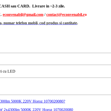
, CASH sau CARD. Livrare in ~2-3 zile.
L
econvenabil@gmail.com
/
contact@econvenabil.r
o
, numar telefon mobil, cod produs si cantitate
.
uri cu LED
 2x4300lm 5000K 220V Horoz 1070020080?
 80W 2x4300lm 5000K 220V Horoz 1070020080