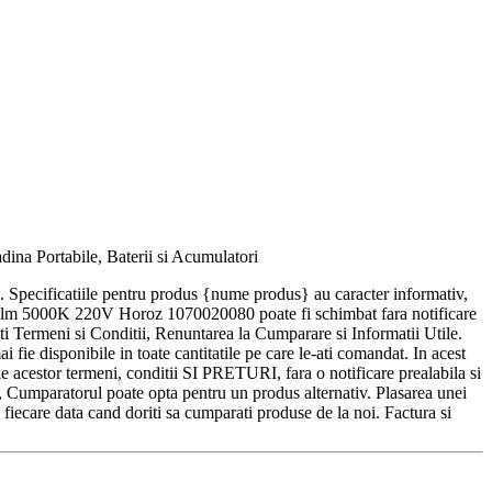
ina Portabile, Baterii si Acumulatori
ra. Specificatiile pentru produs {nume produs} au caracter informativ,
4300lm 5000K 220V Horoz 1070020080 poate fi schimbat fara notificare
ni si Conditii, Renuntarea la Cumparare si Informatii Utile.
fie disponibile in toate cantitatile pe care le-ati comandat. In acest
e acestor termeni, conditii SI PRETURI, fara o notificare prealabila si
atorul poate opta pentru un produs alternativ. Plasarea unei
 fiecare data cand doriti sa cumparati produse de la noi. Factura si