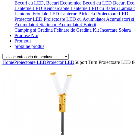
Becuri cu LED, Becuri Economice
Becuri cu LED
Becuri Ec
Lanterne LED Reincarcabile
Lanterne LED cu Baterii
Lampa 
Lanterne Frontale LED
Lanterne Bicicleta
Proiectoare LED
Proiector LED
Proiectoare LED cu Acumulator
Acumulatori si 
Acumulatori Stationari
Acumulatori
Baterii
Camping si Gradina
Felinare de Gradina
Kit Incarcare Solara
Produse Noi
Promotii
propune produs
Home
Proiectoare LED
Proiector LED
Suport Turn Proiectoare LED