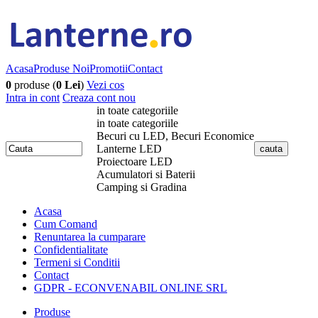
Acasa
Produse Noi
Promotii
Contact
0
produse (
0 Lei
)
Vezi cos
Intra in cont
Creaza cont nou
in toate categoriile
in toate categoriile
Becuri cu LED, Becuri Economice
Lanterne LED
Proiectoare LED
Acumulatori si Baterii
Camping si Gradina
Acasa
Cum Comand
Renuntarea la cumparare
Confidentialitate
Termeni si Conditii
Contact
GDPR - ECONVENABIL ONLINE SRL
Produse