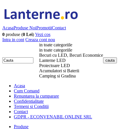
Acasa
Produse Noi
Promotii
Contact
0
produse (
0 Lei
)
Vezi cos
Intra in cont
Creaza cont nou
in toate categoriile
in toate categoriile
Becuri cu LED, Becuri Economice
Lanterne LED
Proiectoare LED
Acumulatori si Baterii
Camping si Gradina
Acasa
Cum Comand
Renuntarea la cumparare
Confidentialitate
Termeni si Conditii
Contact
GDPR - ECONVENABIL ONLINE SRL
Produse