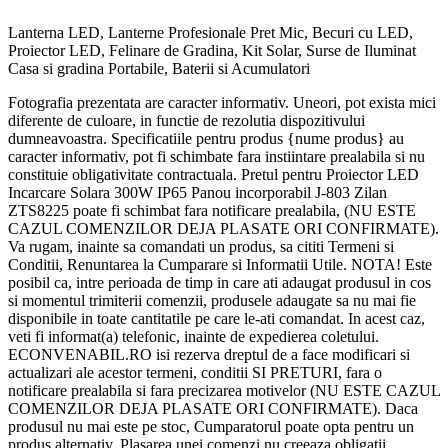
Lanterna LED, Lanterne Profesionale Pret Mic, Becuri cu LED,
Proiector LED, Felinare de Gradina, Kit Solar, Surse de Iluminat
Casa si gradina Portabile, Baterii si Acumulatori
Fotografia prezentata are caracter informativ. Uneori, pot exista mici
diferente de culoare, in functie de rezolutia dispozitivului
dumneavoastra. Specificatiile pentru produs {nume produs} au
caracter informativ, pot fi schimbate fara instiintare prealabila si nu
constituie obligativitate contractuala. Pretul pentru Proiector LED
Incarcare Solara 300W IP65 Panou incorporabil J-803 Zilan
ZTS8225 poate fi schimbat fara notificare prealabila, (NU ESTE
CAZUL COMENZILOR DEJA PLASATE ORI CONFIRMATE).
Va rugam, inainte sa comandati un produs, sa cititi Termeni si
Conditii, Renuntarea la Cumparare si Informatii Utile. NOTA! Este
posibil ca, intre perioada de timp in care ati adaugat produsul in cos
si momentul trimiterii comenzii, produsele adaugate sa nu mai fie
disponibile in toate cantitatile pe care le-ati comandat. In acest caz,
veti fi informat(a) telefonic, inainte de expedierea coletului.
ECONVENABIL.RO isi rezerva dreptul de a face modificari si
actualizari ale acestor termeni, conditii SI PRETURI, fara o
notificare prealabila si fara precizarea motivelor (NU ESTE CAZUL
COMENZILOR DEJA PLASATE ORI CONFIRMATE). Daca
produsul nu mai este pe stoc, Cumparatorul poate opta pentru un
produs alternativ. Plasarea unei comenzi nu creeaza obligatii