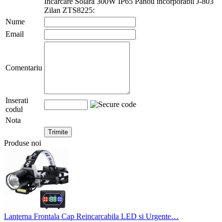
Incarcare Solara 300W IP65 Panou incorporabil J-803
Zilan ZTS8225:
Nume
Email
Comentariu
Inserati
codul
Nota
Produse noi
Lanterna Frontala Cap Reincarcabila LED si Urgente…