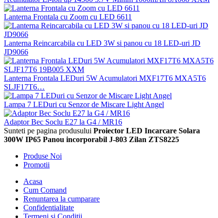
Lanterna Frontala cu Zoom cu LED 6611
Lanterna Reincarcabila cu LED 3W si panou cu 18 LED-uri JD
JD9066
Lanterna Frontala LEDuri 5W Acumulatori MXF17T6 MXA5T6
SLJF17T6…
Lampa 7 LEDuri cu Senzor de Miscare Light Angel
Adaptor Bec Soclu E27 la G4 / MR16
Sunteti pe pagina produsului
Proiector LED Incarcare Solara
300W IP65 Panou incorporabil J-803 Zilan ZTS8225
Produse Noi
Promotii
Acasa
Cum Comand
Renuntarea la cumparare
Confidentialitate
Termeni si Conditii