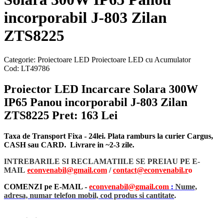
incorporabil J-803 Zilan
ZTS8225
Categorie:
Proiectoare LED
Proiectoare LED cu Acumulator
Cod:
LT49786
Proiector LED Incarcare Solara 300W
IP65 Panou incorporabil J-803 Zilan
ZTS8225
Pret: 163 Lei
Taxa de Transport Fixa - 24lei. Plata ramburs la curier Cargus,
CASH sau CARD. Livrare in ~2-3 zile.
INTREBARILE SI RECLAMATIILE SE PREIAU PE E-
MAIL
econvenabil@gmail.com
/
contact@econvenabil.r
o
COMENZI pe E-MAIL -
econvenabil@gmail.com
:
Nume,
adresa, numar telefon mobil, cod produs si cantitate
.