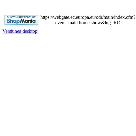
https://webgate.ec.europa.eu/odr/main/index.cfm?
event=main.home.show&lng=RO
Versiunea desktop