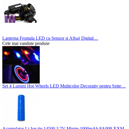
Lanterna Frontala LED cu Senzor si Afisaj Digital…
Cele mai vandute produse
Set 4 Lumini Hot Wheels LED Multicolor Decorativ pentru Spite…
Acumulator Li-Ion tip 14500 3.7V Minim 1000mAh 8A008 XXM