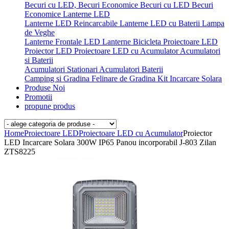
Becuri cu LED, Becuri Economice
Becuri cu LED
Becuri
Economice
Lanterne LED
Lanterne LED Reincarcabile
Lanterne LED cu Baterii
Lampa
de Veghe
Lanterne Frontale LED
Lanterne Bicicleta
Proiectoare LED
Proiector LED
Proiectoare LED cu Acumulator
Acumulatori
si Baterii
Acumulatori Stationari
Acumulatori
Baterii
Camping si Gradina
Felinare de Gradina
Kit Incarcare Solara
Produse Noi
Promotii
propune produs
Home
Proiectoare LED
Proiectoare LED cu Acumulator
Proiector
LED Incarcare Solara 300W IP65 Panou incorporabil J-803 Zilan
ZTS8225