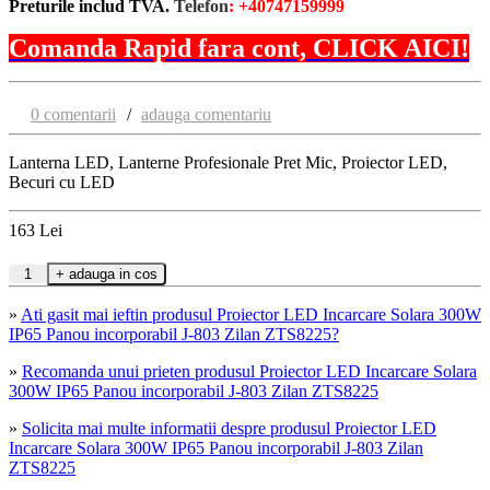
Preturile includ TVA.
Telefon
: +40747159999
Comanda Rapid fara cont, CLICK AICI!
0 comentarii
/
adauga comentariu
Lanterna LED, Lanterne Profesionale Pret Mic, Proiector LED,
Becuri cu LED
163
Lei
»
Ati gasit mai ieftin produsul Proiector LED Incarcare Solara 300W
IP65 Panou incorporabil J-803 Zilan ZTS8225?
»
Recomanda unui prieten produsul Proiector LED Incarcare Solara
300W IP65 Panou incorporabil J-803 Zilan ZTS8225
»
Solicita mai multe informatii despre produsul Proiector LED
Incarcare Solara 300W IP65 Panou incorporabil J-803 Zilan
ZTS8225