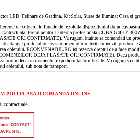
or LED, Felinare de Gradina, Kit Solar, Surse de Iluminat Casa si grad
diferente de culoare, in functie de rezolutia dispozitivului dumneavoast
tivitate contractuala. Pretul pentru Lanterna profesionala COBA G401Y 
 ORI CONFIRMATE). Va rugam, inainte sa comandati un produs, sa 
ati adaugat produsul in cos si momentul trimiterii comenzii, produsele ad
edierea coletului. ECONVENABIL.RO isi rezerva dreptul de a face modific
AZUL COMENZILOR DEJA PLASATE ORI CONFIRMATE). Daca produsul nu 
atorului decat in momentul expedierii facturii fiscale. Va rugam sa cititi
rul coletului, sub nota de transport.
M POTI PLASA O
COMANDA ONLINE
ii contractuale.