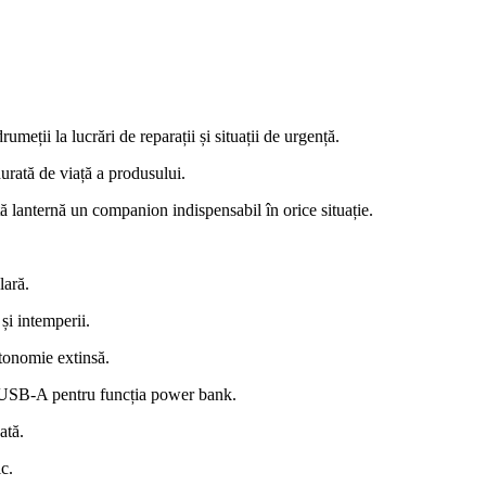
rumeții la lucrări de reparații și situații de urgență.
urată de viață a produsului.
 lanternă un companion indispensabil în orice situație.
lară.
și intemperii.
tonomie extinsă.
 USB-A pentru funcția power bank.
ată.
c.