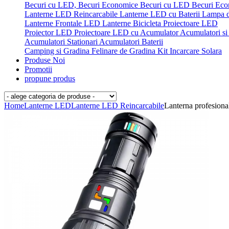
Becuri cu LED, Becuri Economice
Becuri cu LED
Becuri Ec
Lanterne LED Reincarcabile
Lanterne LED cu Baterii
Lampa 
Lanterne Frontale LED
Lanterne Bicicleta
Proiectoare LED
Proiector LED
Proiectoare LED cu Acumulator
Acumulatori si 
Acumulatori Stationari
Acumulatori
Baterii
Camping si Gradina
Felinare de Gradina
Kit Incarcare Solara
Produse Noi
Promotii
propune produs
Home
Lanterne LED
Lanterne LED Reincarcabile
Lanterna profesio