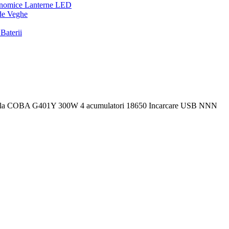
onomice
Lanterne LED
de Veghe
Baterii
nala COBA G401Y 300W 4 acumulatori 18650 Incarcare USB NNN