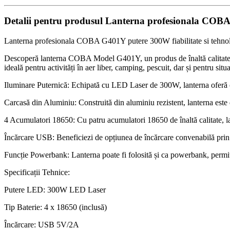
Detalii pentru produsul Lanterna profesionala CO
Lanterna profesionala COBA G401Y putere 300W fiabilitate si tehno
Descoperă lanterna COBA Model G401Y, un produs de înaltă calitate, proi
ideală pentru activități în aer liber, camping, pescuit, dar și pentru situ
Iluminare Puternică: Echipată cu LED Laser de 300W, lanterna oferă o l
Carcasă din Aluminiu: Construită din aluminiu rezistent, lanterna este d
4 Acumulatori 18650: Cu patru acumulatori 18650 de înaltă calitate, la
Încărcare USB: Beneficiezi de opțiunea de încărcare convenabilă prin 
Funcție Powerbank: Lanterna poate fi folosită și ca powerbank, permi
Specificații Tehnice:
Putere LED: 300W LED Laser
Tip Baterie: 4 x 18650 (inclusă)
Încărcare: USB 5V/2A