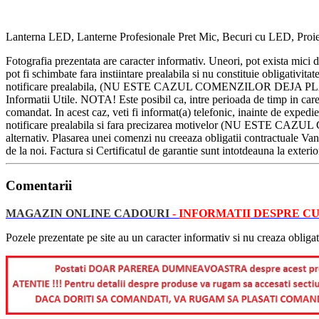
Lanterna LED, Lanterne Profesionale Pret Mic, Becuri cu LED, Proiect
Fotografia prezentata are caracter informativ. Uneori, pot exista mici 
pot fi schimbate fara instiintare prealabila si nu constituie obliga
notificare prealabila, (NU ESTE CAZUL COMENZILOR DEJA PLASATE
Informatii Utile. NOTA! Este posibil ca, intre perioada de timp in care 
comandat. In acest caz, veti fi informat(a) telefonic, inainte de exp
notificare prealabila si fara precizarea motivelor (NU ESTE C
alternativ. Plasarea unei comenzi nu creeaza obligatii contractuale Vanz
de la noi. Factura si Certificatul de garantie sunt intotdeauna la exterio
Comentarii
MAGAZIN ONLINE CADOURI
-
INFORMATII
DESPRE CU
Pozele prezentate pe site au un caracter informativ si nu creaza obligat