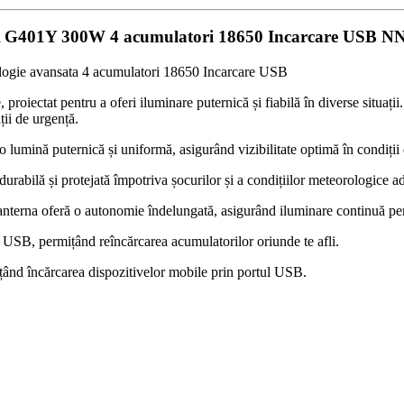
BA G401Y 300W 4 acumulatori 18650 Incarcare USB N
logie avansata 4 acumulatori 18650 Incarcare USB
ectat pentru a oferi iluminare puternică și fiabilă în diverse situații. 
ații de urgență.
umină puternică și uniformă, asigurând vizibilitate optimă în condiții 
urabilă și protejată împotriva șocurilor și a condițiilor meteorologice a
nterna oferă o autonomie îndelungată, asigurând iluminare continuă pent
USB, permițând reîncărcarea acumulatorilor oriunde te afli.
țând încărcarea dispozitivelor mobile prin portul USB.