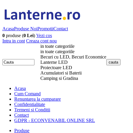
Acasa
Produse Noi
Promotii
Contact
0
produse (
0 Lei
)
Vezi cos
Intra in cont
Creaza cont nou
in toate categoriile
in toate categoriile
Becuri cu LED, Becuri Economice
Lanterne LED
Proiectoare LED
Acumulatori si Baterii
Camping si Gradina
Acasa
Cum Comand
Renuntarea la cumparare
Confidentialitate
Termeni si Conditii
Contact
GDPR - ECONVENABIL ONLINE SRL
Produse