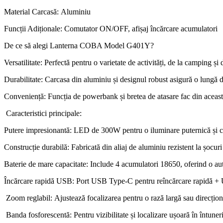
Material Carcasă: Aluminiu
Funcții Adiționale: Comutator ON/OFF, afișaj încărcare acumulatori
De ce să alegi Lanterna COBA Model G401Y?
Versatilitate: Perfectă pentru o varietate de activități, de la camping și d
Durabilitate: Carcasa din aluminiu și designul robust asigură o lungă d
Conveniență: Funcția de powerbank și bretea de atasare fac din această
Caracteristici principale:
Putere impresionantă: LED de 300W pentru o iluminare puternică și c
Construcție durabilă: Fabricată din aliaj de aluminiu rezistent la șocuri 
Baterie de mare capacitate: Include 4 acumulatori 18650, oferind o au
Încărcare rapidă USB: Port USB Type-C pentru reîncărcare rapidă +
Zoom reglabil: Ajustează focalizarea pentru o rază largă sau direcțion
Banda fosforescentă: Pentru vizibilitate și localizare ușoară în întuneri