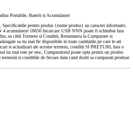
ina Portabile, Baterii si Acumulatori
ra. Specificatiile pentru produs {nume produs} au caracter informativ,
300W 4 acumulatori 18650 Incarcare USB NNN poate fi schimbat fara
cititi Termeni si Conditii, Renuntarea la Cumparare si
augate sa nu mai fie disponibile in toate cantitatile pe care le-ati
ari si actualizari ale acestor termeni, conditii SI PRETURI, fara o
mai este pe stoc, Cumparatorul poate opta pentru un produs
 termenii si conditiile de fiecare data cand doriti sa cumparati produse