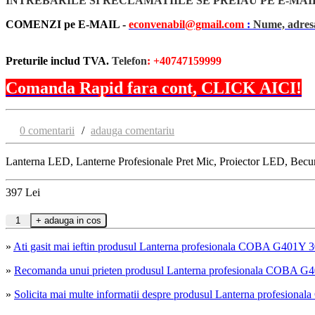
INTREBARILE SI RECLAMATIILE SE PREIAU PE E-MAI
COMENZI pe E-MAIL -
econvenabil@gmail.com
:
Nume, adresa
Preturile includ TVA.
Telefon
: +40747159999
Comanda Rapid fara cont, CLICK AICI!
0 comentarii
/
adauga comentariu
Lanterna LED, Lanterne Profesionale Pret Mic, Proiector LED, Bec
397
Lei
»
Ati gasit mai ieftin produsul Lanterna profesionala COBA G401
»
Recomanda unui prieten produsul Lanterna profesionala COBA 
»
Solicita mai multe informatii despre produsul Lanterna profes