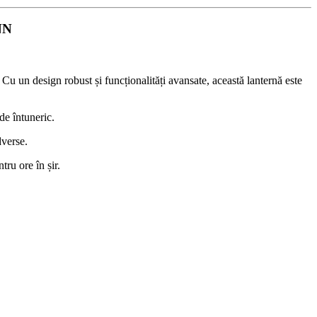
NN
Cu un design robust și funcționalități avansate, această lanternă este
de întuneric.
dverse.
ru ore în șir.