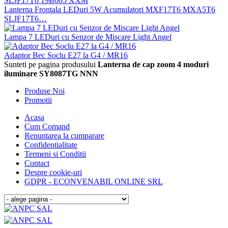
Lanterna Frontala LEDuri 5W Acumulatori MXF17T6 MXA5T6
SLJF17T6…
Lampa 7 LEDuri cu Senzor de Miscare Light Angel
Adaptor Bec Soclu E27 la G4 / MR16
Sunteti pe pagina produsului
Lanterna de cap zoom 4 moduri
iluminare SY8087TG NNN
Produse Noi
Promotii
Acasa
Cum Comand
Renuntarea la cumparare
Confidentialitate
Termeni si Conditii
Contact
Despre cookie-uri
GDPR - ECONVENABIL ONLINE SRL