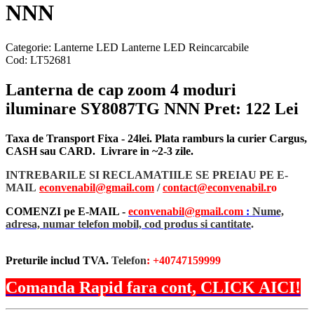
NNN
Categorie:
Lanterne LED
Lanterne LED Reincarcabile
Cod:
LT52681
Lanterna de cap zoom 4 moduri
iluminare SY8087TG NNN
Pret: 122 Lei
Taxa de Transport Fixa - 24lei. Plata ramburs la curier Cargus,
CASH sau CARD. Livrare in ~2-3 zile.
INTREBARILE SI RECLAMATIILE SE PREIAU PE E-
MAIL
econvenabil@gmail.com
/
contact@econvenabil.r
o
COMENZI pe E-MAIL -
econvenabil@gmail.com
:
Nume,
adresa, numar telefon mobil, cod produs si cantitate
.
Preturile includ TVA.
Telefon
: +40747159999
Comanda Rapid fara cont, CLICK AICI!