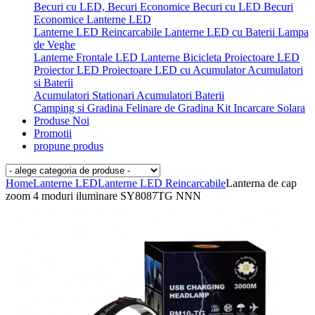
Becuri cu LED, Becuri Economice
Becuri cu LED
Becuri
Economice
Lanterne LED
Lanterne LED Reincarcabile
Lanterne LED cu Baterii
Lampa
de Veghe
Lanterne Frontale LED
Lanterne Bicicleta
Proiectoare LED
Proiector LED
Proiectoare LED cu Acumulator
Acumulatori
si Baterii
Acumulatori Stationari
Acumulatori
Baterii
Camping si Gradina
Felinare de Gradina
Kit Incarcare Solara
Produse Noi
Promotii
propune produs
Home
Lanterne LED
Lanterne LED Reincarcabile
Lanterna de cap
zoom 4 moduri iluminare SY8087TG NNN