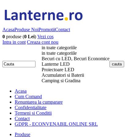
Acasa
Produse Noi
Promotii
Contact
0
produse (
0 Lei
)
Vezi cos
Intra in cont
Creaza cont nou
in toate categoriile
in toate categoriile
Becuri cu LED, Becuri Economice
Lanterne LED
Proiectoare LED
Acumulatori si Baterii
Camping si Gradina
Acasa
Cum Comand
Renuntarea la cumparare
Confidentialitate
Termeni si Conditii
Contact
GDPR - ECONVENABIL ONLINE SRL
Produse