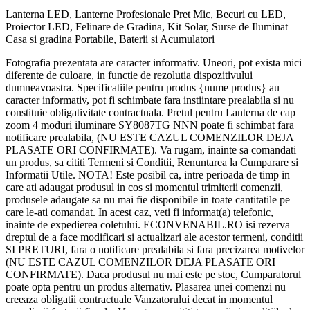
Lanterna LED, Lanterne Profesionale Pret Mic, Becuri cu LED,
Proiector LED, Felinare de Gradina, Kit Solar, Surse de Iluminat
Casa si gradina Portabile, Baterii si Acumulatori
Fotografia prezentata are caracter informativ. Uneori, pot exista mici
diferente de culoare, in functie de rezolutia dispozitivului
dumneavoastra. Specificatiile pentru produs {nume produs} au
caracter informativ, pot fi schimbate fara instiintare prealabila si nu
constituie obligativitate contractuala. Pretul pentru Lanterna de cap
zoom 4 moduri iluminare SY8087TG NNN poate fi schimbat fara
notificare prealabila, (NU ESTE CAZUL COMENZILOR DEJA
PLASATE ORI CONFIRMATE). Va rugam, inainte sa comandati
un produs, sa cititi Termeni si Conditii, Renuntarea la Cumparare si
Informatii Utile. NOTA! Este posibil ca, intre perioada de timp in
care ati adaugat produsul in cos si momentul trimiterii comenzii,
produsele adaugate sa nu mai fie disponibile in toate cantitatile pe
care le-ati comandat. In acest caz, veti fi informat(a) telefonic,
inainte de expedierea coletului. ECONVENABIL.RO isi rezerva
dreptul de a face modificari si actualizari ale acestor termeni, conditii
SI PRETURI, fara o notificare prealabila si fara precizarea motivelor
(NU ESTE CAZUL COMENZILOR DEJA PLASATE ORI
CONFIRMATE). Daca produsul nu mai este pe stoc, Cumparatorul
poate opta pentru un produs alternativ. Plasarea unei comenzi nu
creeaza obligatii contractuale Vanzatorului decat in momentul