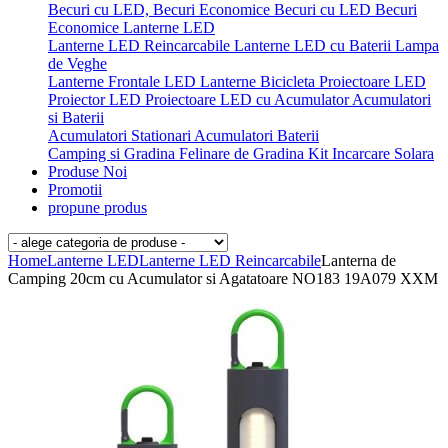
Becuri cu LED, Becuri Economice
Becuri cu LED
Becuri
Economice
Lanterne LED
Lanterne LED Reincarcabile
Lanterne LED cu Baterii
Lampa
de Veghe
Lanterne Frontale LED
Lanterne Bicicleta
Proiectoare LED
Proiector LED
Proiectoare LED cu Acumulator
Acumulatori
si Baterii
Acumulatori Stationari
Acumulatori
Baterii
Camping si Gradina
Felinare de Gradina
Kit Incarcare Solara
Produse Noi
Promotii
propune produs
Home
Lanterne LED
Lanterne LED Reincarcabile
Lanterna de
Camping 20cm cu Acumulator si Agatatoare NO183 19A079 XXM