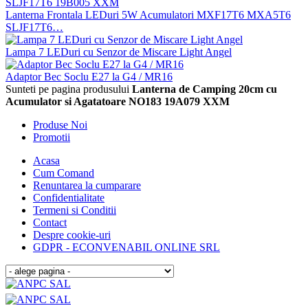
Lanterna Frontala LEDuri 5W Acumulatori MXF17T6 MXA5T6
SLJF17T6…
Lampa 7 LEDuri cu Senzor de Miscare Light Angel
Adaptor Bec Soclu E27 la G4 / MR16
Sunteti pe pagina produsului
Lanterna de Camping 20cm cu
Acumulator si Agatatoare NO183 19A079 XXM
Produse Noi
Promotii
Acasa
Cum Comand
Renuntarea la cumparare
Confidentialitate
Termeni si Conditii
Contact
Despre cookie-uri
GDPR - ECONVENABIL ONLINE SRL