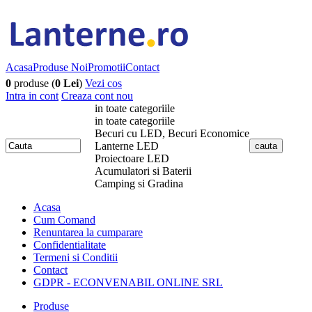
Acasa
Produse Noi
Promotii
Contact
0
produse (
0 Lei
)
Vezi cos
Intra in cont
Creaza cont nou
in toate categoriile
in toate categoriile
Becuri cu LED, Becuri Economice
Lanterne LED
Proiectoare LED
Acumulatori si Baterii
Camping si Gradina
Acasa
Cum Comand
Renuntarea la cumparare
Confidentialitate
Termeni si Conditii
Contact
GDPR - ECONVENABIL ONLINE SRL
Produse