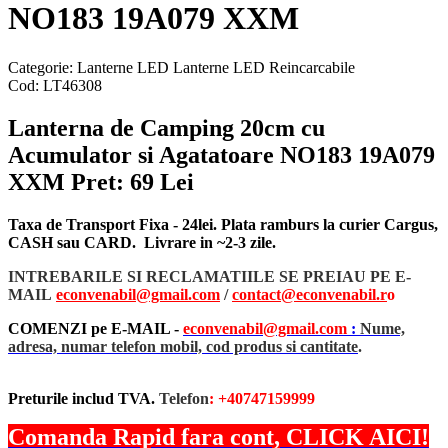
NO183 19A079 XXM
Categorie:
Lanterne LED
Lanterne LED Reincarcabile
Cod:
LT46308
Lanterna de Camping 20cm cu
Acumulator si Agatatoare NO183 19A079
XXM
Pret: 69 Lei
Taxa de Transport Fixa - 24lei. Plata ramburs la curier Cargus,
CASH sau CARD. Livrare in ~2-3 zile.
INTREBARILE SI RECLAMATIILE SE PREIAU PE E-
MAIL
econvenabil@gmail.com
/
contact@econvenabil.r
o
COMENZI pe E-MAIL -
econvenabil@gmail.com
:
Nume,
adresa, numar telefon mobil, cod produs si cantitate
.
Preturile includ TVA.
Telefon
: +40747159999
Comanda Rapid fara cont, CLICK AICI!