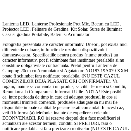
Lanterna LED, Lanterne Profesionale Pret Mic, Becuri cu LED,
Proiector LED, Felinare de Gradina, Kit Solar, Surse de Iluminat
Casa si gradina Portabile, Baterii si Acumulatori
Fotografia prezentata are caracter informativ. Uneori, pot exista mici
diferente de culoare, in functie de rezolutia dispozitivului
dumneavoastra. Specificatiile pentru produs {nume produs} au
caracter informativ, pot fi schimbate fara instiintare prealabila si nu
constituie obligativitate contractuala. Pretul pentru Lanterna de
Camping 20cm cu Acumulator si Agatatoare NO183 19A079 XXM
poate fi schimbat fara notificare prealabila, (NU ESTE CAZUL
COMENZILOR DEJA PLASATE ORI CONFIRMATE). Va
rugam, inainte sa comandati un produs, sa cititi Termeni si Conditii,
Renuntarea la Cumparare si Informatii Utile. NOTA! Este posibil
ca, intre perioada de timp in care ati adaugat produsul in cos si
momentul trimiterii comenzii, produsele adaugate sa nu mai fie
disponibile in toate cantitatile pe care le-ati comandat. In acest caz,
veti fi informat(a) telefonic, inainte de expedierea coletului.
ECONVENABIL.RO isi rezerva dreptul de a face modificari si
actualizari ale acestor termeni, conditii SI PRETURI, fara o
notificare prealabila si fara precizarea motivelor (NU ESTE CAZUL