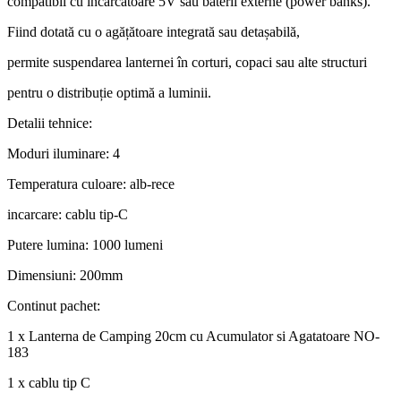
compatibil cu încărcătoare 5V sau baterii externe (power banks).
Fiind dotată cu o agățătoare integrată sau detașabilă,
permite suspendarea lanternei în corturi, copaci sau alte structuri
pentru o distribuție optimă a luminii.
Detalii tehnice:
Moduri iluminare: 4
Temperatura culoare: alb-rece
incarcare: cablu tip-C
Putere lumina: 1000 lumeni
Dimensiuni: 200mm
Continut pachet:
1 x Lanterna de Camping 20cm cu Acumulator si Agatatoare NO-
183
1 x cablu tip C