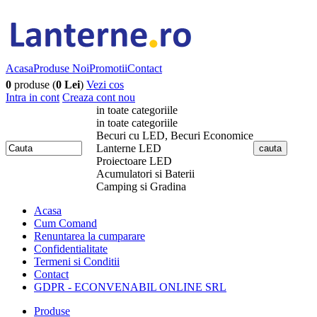
Acasa
Produse Noi
Promotii
Contact
0
produse (
0 Lei
)
Vezi cos
Intra in cont
Creaza cont nou
in toate categoriile
in toate categoriile
Becuri cu LED, Becuri Economice
Lanterne LED
Proiectoare LED
Acumulatori si Baterii
Camping si Gradina
Acasa
Cum Comand
Renuntarea la cumparare
Confidentialitate
Termeni si Conditii
Contact
GDPR - ECONVENABIL ONLINE SRL
Produse