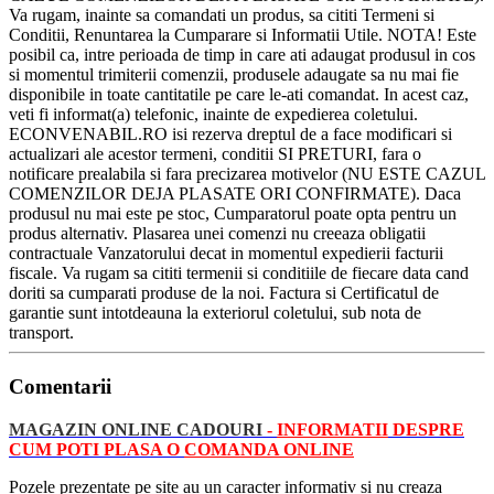
Va rugam, inainte sa comandati un produs, sa cititi Termeni si
Conditii, Renuntarea la Cumparare si Informatii Utile. NOTA! Este
posibil ca, intre perioada de timp in care ati adaugat produsul in cos
si momentul trimiterii comenzii, produsele adaugate sa nu mai fie
disponibile in toate cantitatile pe care le-ati comandat. In acest caz,
veti fi informat(a) telefonic, inainte de expedierea coletului.
ECONVENABIL.RO isi rezerva dreptul de a face modificari si
actualizari ale acestor termeni, conditii SI PRETURI, fara o
notificare prealabila si fara precizarea motivelor (NU ESTE CAZUL
COMENZILOR DEJA PLASATE ORI CONFIRMATE). Daca
produsul nu mai este pe stoc, Cumparatorul poate opta pentru un
produs alternativ. Plasarea unei comenzi nu creeaza obligatii
contractuale Vanzatorului decat in momentul expedierii facturii
fiscale. Va rugam sa cititi termenii si conditiile de fiecare data cand
doriti sa cumparati produse de la noi. Factura si Certificatul de
garantie sunt intotdeauna la exteriorul coletului, sub nota de
transport.
Comentarii
MAGAZIN ONLINE CADOURI
-
INFORMATII
DESPRE
CUM POTI PLASA O
COMANDA ONLINE
Pozele prezentate pe site au un caracter informativ si nu creaza