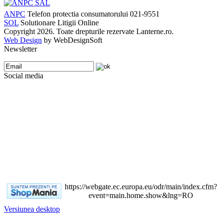
ANPC
Telefon protectia consumatorului 021-9551
SOL
Solutionare Litigii Online
Copyright 2026. Toate drepturile rezervate Lanterne.ro.
Web Design
by WebDesignSoft
Newsletter
Social media
https://webgate.ec.europa.eu/odr/main/index.cfm?
event=main.home.show&lng=RO
Versiunea desktop