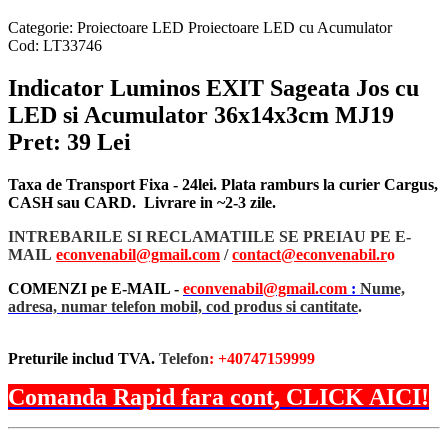
Categorie:
Proiectoare LED
Proiectoare LED cu Acumulator
Cod:
LT33746
Indicator Luminos EXIT Sageata Jos cu
LED si Acumulator 36x14x3cm MJ19
Pret: 39 Lei
Taxa de Transport Fixa - 24lei. Plata ramburs la curier Cargus,
CASH sau CARD. Livrare in ~2-3 zile.
INTREBARILE SI RECLAMATIILE SE PREIAU PE E-
MAIL
econvenabil@gmail.com
/
contact@econvenabil.r
o
COMENZI pe E-MAIL -
econvenabil@gmail.com
:
Nume,
adresa, numar telefon mobil, cod produs si cantitate
.
Preturile includ TVA.
Telefon
: +40747159999
Comanda Rapid fara cont, CLICK AICI!