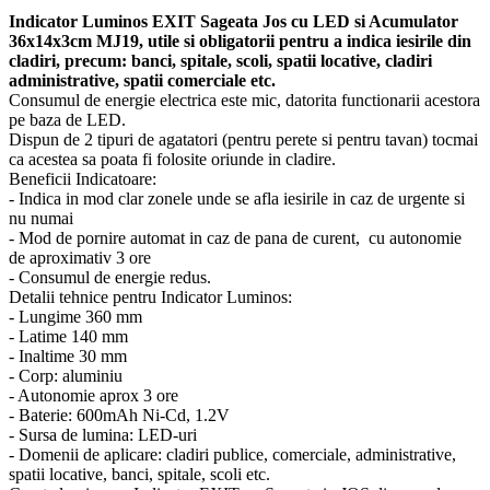
Indicator Luminos EXIT Sageata Jos cu LED si Acumulator
36x14x3cm MJ19, utile si obligatorii pentru a indica iesirile din
cladiri, precum: banci, spitale, scoli, spatii locative, cladiri
administrative, spatii comerciale etc.
Consumul de energie electrica este mic, datorita functionarii acestora
pe baza de LED.
Dispun de 2 tipuri de agatatori (pentru perete si pentru tavan) tocmai
ca acestea sa poata fi folosite oriunde in cladire.
Beneficii Indicatoare:
- Indica in mod clar zonele unde se afla iesirile in caz de urgente si
nu numai
- Mod de pornire automat in caz de pana de curent, cu autonomie
de aproximativ 3 ore
- Consumul de energie redus.
Detalii tehnice pentru Indicator Luminos:
- Lungime 360 mm
- Latime 140 mm
- Inaltime 30 mm
- Corp: aluminiu
- Autonomie aprox 3 ore
- Baterie: 600mAh Ni-Cd, 1.2V
- Sursa de lumina: LED-uri
- Domenii de aplicare: cladiri publice, comerciale, administrative,
spatii locative, banci, spitale, scoli etc.