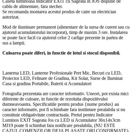
Caseta luminoasa Indicator EXIT cu Sageata in JOS dispune de
cablu de alimentare, fara stecher.
Se recomanda montarea acestui produs de catre un electrician
autorizat.
Mod de iluminare permanent (alimentare de la sursa de curent sau cu
ajutorul acumulatorului incorporat), timp de maxim 3 ore. Instalarea
se poate face facil cu ajutorul celor 2 carlige prezente in partea de
sus a lampii.
Culoarea poate diferi, in functie de lotul si stocul disponibil.
Lanterna LED, Lanterne Profesionale Pret Mic, Becuri cu LED,
Proiector LED, Felinare de Gradina, Kit Solar, Surse de Iluminat
Casa si gradina Portabile, Baterii si Acumulatori
Fotografia prezentata are caracter informativ. Uneori, pot exista mici
diferente de culoare, in functie de rezolutia dispozitivului
dumneavoastra. Specificatiile pentru produs {nume produs} au
caracter informativ, pot fi schimbate fara instiintare prealabila si nu
constituie obligativitate contractuala. Pretul pentru Indicator
Luminos EXIT Sageata Jos cu LED si Acumulator 36x14x3cm
MJ19 poate fi schimbat fara notificare prealabila, (NU ESTE
CAZUL COMENZILOR DEJA PLASATE ORI CONFIRMATE).