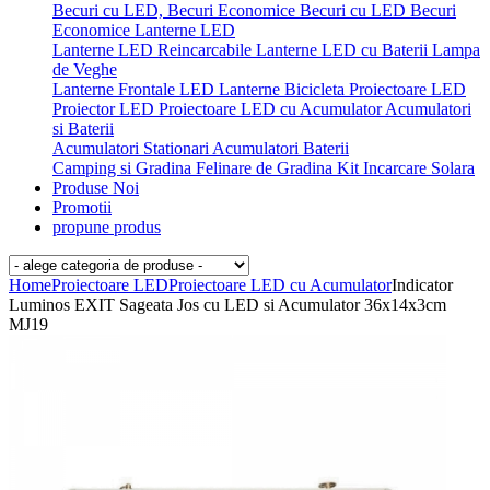
Becuri cu LED, Becuri Economice
Becuri cu LED
Becuri
Economice
Lanterne LED
Lanterne LED Reincarcabile
Lanterne LED cu Baterii
Lampa
de Veghe
Lanterne Frontale LED
Lanterne Bicicleta
Proiectoare LED
Proiector LED
Proiectoare LED cu Acumulator
Acumulatori
si Baterii
Acumulatori Stationari
Acumulatori
Baterii
Camping si Gradina
Felinare de Gradina
Kit Incarcare Solara
Produse Noi
Promotii
propune produs
Home
Proiectoare LED
Proiectoare LED cu Acumulator
Indicator
Luminos EXIT Sageata Jos cu LED si Acumulator 36x14x3cm
MJ19