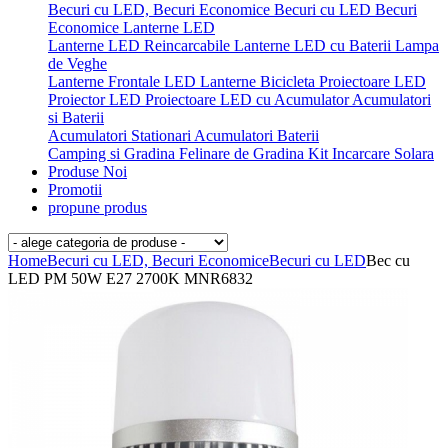
Becuri cu LED, Becuri Economice
Becuri cu LED
Becuri
Economice
Lanterne LED
Lanterne LED Reincarcabile
Lanterne LED cu Baterii
Lampa
de Veghe
Lanterne Frontale LED
Lanterne Bicicleta
Proiectoare LED
Proiector LED
Proiectoare LED cu Acumulator
Acumulatori
si Baterii
Acumulatori Stationari
Acumulatori
Baterii
Camping si Gradina
Felinare de Gradina
Kit Incarcare Solara
Produse Noi
Promotii
propune produs
Home
Becuri cu LED, Becuri Economice
Becuri cu LED
Bec cu
LED PM 50W E27 2700K MNR6832