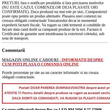
PRETURI, fara o notificare prealabila si fara precizarea motivelor
(NU ESTE CAZUL COMENZILOR DEJA PLASATE ORI
CONFIRMATE). Daca produsul nu mai este pe stoc, Cumparatorul
poate opta pentru un produs alternativ. Plasarea unei comenzi nu
creeaza obligatii contractuale Vanzatorului decat in momentul
expedierii facturii fiscale. Va rugam sa cititi termenii si conditiile de
fiecare data cand doriti sa cumparati produse de la noi. Factura si
Certificatul de garantie sunt intotdeauna la exteriorul coletului, sub
nota de transport.
Comentarii
MAGAZIN ONLINE CADOURI
-
INFORMATII
DESPRE
CUM POTI PLASA O
COMANDA ONLINE
Pozele prezentate pe site au un caracter informativ si nu creaza
obligatii contractuale.
Ce spun utilizatorii despre Bec cu LED PM 50W E27 2700K