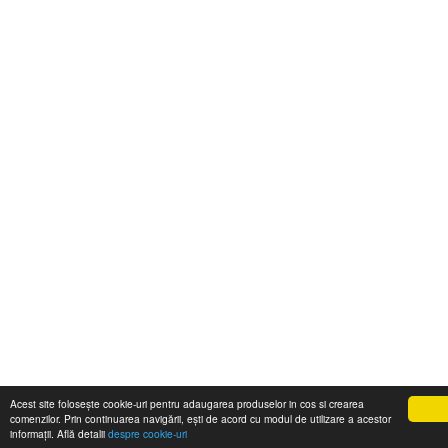
Acest site folosește cookie-uri pentru adaugarea produselor in cos si crearea
comenzilor. Prin continuarea navigării, ești de acord cu modul de utilizare a acestor
informații. Află detalii
despre cookie-uri