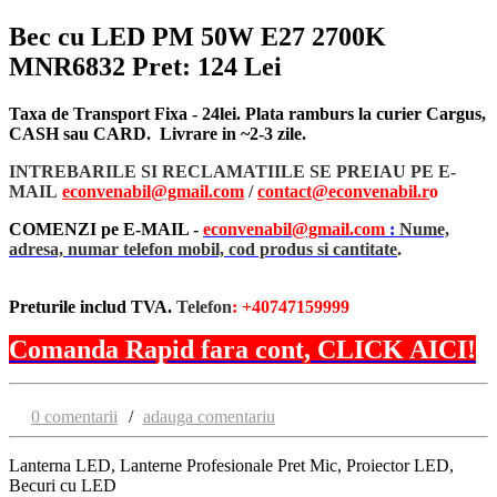
Bec cu LED PM 50W E27 2700K
MNR6832
Pret: 124 Lei
Taxa de Transport Fixa - 24lei. Plata ramburs la curier Cargus,
CASH sau CARD. Livrare in ~2-3 zile.
INTREBARILE SI RECLAMATIILE SE PREIAU PE E-
MAIL
econvenabil@gmail.com
/
contact@econvenabil.r
o
COMENZI pe E-MAIL -
econvenabil@gmail.com
:
Nume,
adresa, numar telefon mobil, cod produs si cantitate
.
Preturile includ TVA.
Telefon
: +40747159999
Comanda Rapid fara cont, CLICK AICI!
0 comentarii
/
adauga comentariu
Lanterna LED, Lanterne Profesionale Pret Mic, Proiector LED,
Becuri cu LED