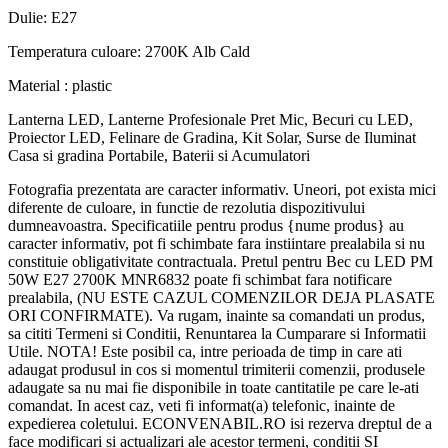
Dulie: E27
Temperatura culoare: 2700K Alb Cald
Material : plastic
Lanterna LED, Lanterne Profesionale Pret Mic, Becuri cu LED,
Proiector LED, Felinare de Gradina, Kit Solar, Surse de Iluminat
Casa si gradina Portabile, Baterii si Acumulatori
Fotografia prezentata are caracter informativ. Uneori, pot exista mici
diferente de culoare, in functie de rezolutia dispozitivului
dumneavoastra. Specificatiile pentru produs {nume produs} au
caracter informativ, pot fi schimbate fara instiintare prealabila si nu
constituie obligativitate contractuala. Pretul pentru Bec cu LED PM
50W E27 2700K MNR6832 poate fi schimbat fara notificare
prealabila, (NU ESTE CAZUL COMENZILOR DEJA PLASATE
ORI CONFIRMATE). Va rugam, inainte sa comandati un produs,
sa cititi Termeni si Conditii, Renuntarea la Cumparare si Informatii
Utile. NOTA! Este posibil ca, intre perioada de timp in care ati
adaugat produsul in cos si momentul trimiterii comenzii, produsele
adaugate sa nu mai fie disponibile in toate cantitatile pe care le-ati
comandat. In acest caz, veti fi informat(a) telefonic, inainte de
expedierea coletului. ECONVENABIL.RO isi rezerva dreptul de a
face modificari si actualizari ale acestor termeni, conditii SI