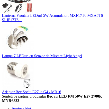
Lanterna Frontala LEDuri 5W Acumulatori MXF17T6 MXA5T6
SLJF17T6…
Lampa 7 LEDuri cu Senzor de Miscare Light Angel
Adaptor Bec Soclu E27 la G4 / MR16
Sunteti pe pagina produsului
Bec cu LED PM 50W E27 2700K
MNR6832
Produse Noi