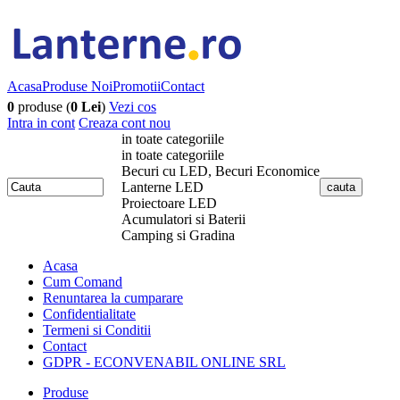
Acasa
Produse Noi
Promotii
Contact
0
produse (
0 Lei
)
Vezi cos
Intra in cont
Creaza cont nou
in toate categoriile
in toate categoriile
Becuri cu LED, Becuri Economice
Lanterne LED
Proiectoare LED
Acumulatori si Baterii
Camping si Gradina
Acasa
Cum Comand
Renuntarea la cumparare
Confidentialitate
Termeni si Conditii
Contact
GDPR - ECONVENABIL ONLINE SRL
Produse