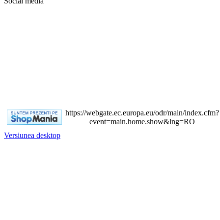
Social media
https://webgate.ec.europa.eu/odr/main/index.cfm?
event=main.home.show&lng=RO
Versiunea desktop