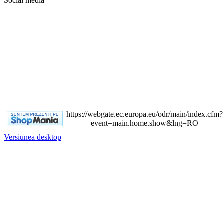
Social media
https://webgate.ec.europa.eu/odr/main/index.cfm?
event=main.home.show&lng=RO
Versiunea desktop