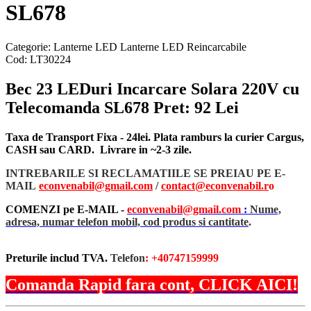
SL678
Categorie:
Lanterne LED
Lanterne LED Reincarcabile
Cod:
LT30224
Bec 23 LEDuri Incarcare Solara 220V cu
Telecomanda SL678
Pret: 92 Lei
Taxa de Transport Fixa - 24lei. Plata ramburs la curier Cargus,
CASH sau CARD. Livrare in ~2-3 zile.
INTREBARILE SI RECLAMATIILE SE PREIAU PE E-
MAIL
econvenabil@gmail.com
/
contact@econvenabil.r
o
COMENZI pe E-MAIL -
econvenabil@gmail.com
:
Nume,
adresa, numar telefon mobil, cod produs si cantitate
.
Preturile includ TVA.
Telefon
: +40747159999
Comanda Rapid fara cont, CLICK AICI!