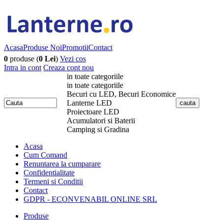
Acasa
Produse Noi
Promotii
Contact
0
produse (
0 Lei
)
Vezi cos
Intra in cont
Creaza cont nou
in toate categoriile
in toate categoriile
Becuri cu LED, Becuri Economice
Lanterne LED
Proiectoare LED
Acumulatori si Baterii
Camping si Gradina
Acasa
Cum Comand
Renuntarea la cumparare
Confidentialitate
Termeni si Conditii
Contact
GDPR - ECONVENABIL ONLINE SRL
Produse