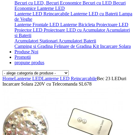
Becuri cu LED, Becuri Economice
Becuri cu LED
Becuri
Economice
Lanterne LED
Lanterne LED Reincarcabile
Lanterne LED cu Baterii
Lampa
de Veghe
Lanterne Frontale LED
Lanterne Bicicleta
Proiectoare LED
Proiector LED
Proiectoare LED cu Acumulator
Acumulatori
si Baterii
Acumulatori Stationari
Acumulatori
Baterii
Camping si Gradina
Felinare de Gradina
Kit Incarcare Solara
Produse Noi
Promotii
propune produs
Home
Lanterne LED
Lanterne LED Reincarcabile
Bec 23 LEDuri
Incarcare Solara 220V cu Telecomanda SL678