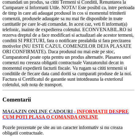
comandati un produs, sa cititi Termeni si Conditii, Renuntarea la
Cumparare si Informatii Utile. NOTA! Este posibil ca, intre perioada
de timp in care ati adaugat produsul in cos si momentul trimiterii
comenzii, produsele adaugate sa nu mai fie disponibile in toate
cantitatile pe care le-ati comandat. In acest caz, veti fi informat(a)
telefonic, inainte de expedierea coletului. ECONVENABIL.RO isi
rezerva dreptul de a face modificari si actualizari ale acestor termeni,
conditii SI PRETURI, fara o notificare prealabila si fara precizarea
motivelor (NU ESTE CAZUL COMENZILOR DEJA PLASATE
ORI CONFIRMATE). Daca produsul nu mai este pe stoc,
Cumparatorul poate opta pentru un produs alternativ. Plasarea unei
comenzi nu creeaza obligatii contractuale Vanzatorului decat in
momentul expedierii facturii fiscale. Va rugam sa cititi termenii si
conditiile de fiecare data cand doriti sa cumparati produse de la noi.
Factura si Certificatul de garantie sunt intotdeauna la exteriorul
coletului, sub nota de transport.
Comentarii
MAGAZIN ONLINE CADOURI
-
INFORMATII
DESPRE
CUM POTI PLASA O
COMANDA ONLINE
Pozele prezentate pe site au un caracter informativ si nu creaza
obligatii contractuale.