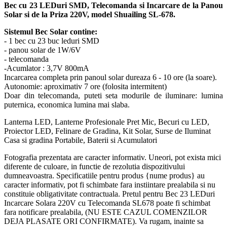
Bec cu 23 LEDuri SMD, Telecomanda si Incarcare de la Panou
Solar si de la Priza 220V, model Shuailing SL-678.
Sistemul Bec Solar contine:
- 1 bec cu 23 buc leduri SMD
- panou solar de 1W/6V
- telecomanda
-Acumlator : 3,7V 800mA
Incarcarea completa prin panoul solar dureaza 6 - 10 ore (la soare).
Autonomie: aproximativ 7 ore (folosita intermitent)
Doar din telecomanda, puteti seta modurile de iluminare: lumina
puternica, economica lumina mai slaba.
Lanterna LED, Lanterne Profesionale Pret Mic, Becuri cu LED,
Proiector LED, Felinare de Gradina, Kit Solar, Surse de Iluminat
Casa si gradina Portabile, Baterii si Acumulatori
Fotografia prezentata are caracter informativ. Uneori, pot exista mici
diferente de culoare, in functie de rezolutia dispozitivului
dumneavoastra. Specificatiile pentru produs {nume produs} au
caracter informativ, pot fi schimbate fara instiintare prealabila si nu
constituie obligativitate contractuala. Pretul pentru Bec 23 LEDuri
Incarcare Solara 220V cu Telecomanda SL678 poate fi schimbat
fara notificare prealabila, (NU ESTE CAZUL COMENZILOR
DEJA PLASATE ORI CONFIRMATE). Va rugam, inainte sa