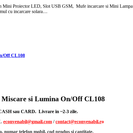
un Mini Proiector LED, Slot USB GSM, Mufe incarcare si Mini Lampa 
mul cu incarcare solara…
n/Off CL108
 Miscare si Lumina On/Off CL108
, CASH sau CARD. Livrare in ~2-3 zile.
L
econvenabil@gmail.com
/
contact@econvenabil.r
o
, numar telefon mobil, cod produs si cantitate
.