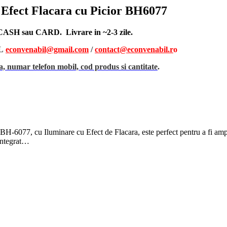
Efect Flacara cu Picior BH6077
, CASH sau CARD. Livrare in ~2-3 zile.
L
econvenabil@gmail.com
/
contact@econvenabil.r
o
, numar telefon mobil, cod produs si cantitate
.
077, cu Iluminare cu Efect de Flacara, este perfect pentru a fi amplasat 
 integrat…