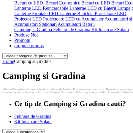
Becuri cu LED, Becuri Economice
Becuri cu LED
Becuri Ec
Lanterne LED Reincarcabile
Lanterne LED cu Baterii
Lampa 
Lanterne Frontale LED
Lanterne Bicicleta
Proiectoare LED
Proiector LED
Proiectoare LED cu Acumulator
Acumulatori si 
Acumulatori Stationari
Acumulatori
Baterii
Camping si Gradina
Felinare de Gradina
Kit Incarcare Solara
Produse Noi
Promotii
propune produs
Home
Camping si Gradina
Camping si Gradina
Felinare Decorative, Felinare de Gradina, Felinare de Exterior Rustice cu aspect antichizat. Decoratiuni pentru teras
alimenta becuri sau lanterne cu LED, poti folosi un Ventilator USB la 5V, poti asculta radio. Alimentator Solar, En
Ce tip de Camping si Gradina cauti?
Felinare de Gradina
Kit Incarcare Solara