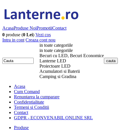
Acasa
Produse Noi
Promotii
Contact
0
produse (
0 Lei
)
Vezi cos
Intra in cont
Creaza cont nou
in toate categoriile
in toate categoriile
Becuri cu LED, Becuri Economice
Lanterne LED
Proiectoare LED
Acumulatori si Baterii
Camping si Gradina
Acasa
Cum Comand
Renuntarea la cumparare
Confidentialitate
Termeni si Conditii
Contact
GDPR - ECONVENABIL ONLINE SRL
Produse