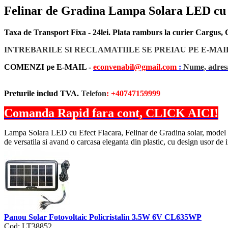
Felinar de Gradina Lampa Solara LED cu 
Taxa de Transport Fixa - 24lei. Plata ramburs la curier Cargus
INTREBARILE SI RECLAMATIILE SE PREIAU PE E-MAI
COMENZI pe E-MAIL -
econvenabil@gmail.com
:
Nume, adresa
Preturile includ TVA.
Telefon
: +40747159999
Comanda Rapid fara cont, CLICK AICI!
Lampa Solara LED cu Efect Flacara, Felinar de Gradina solar, model BH-6
de versatila si avand o carcasa eleganta din plastic, cu design usor de
Panou Solar Fotovoltaic Policristalin 3.5W 6V CL635WP
Cod: LT38852