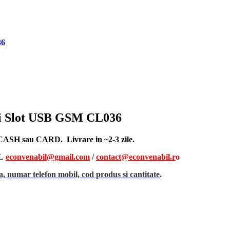
36
 si Slot USB GSM CL036
, CASH sau CARD. Livrare in ~2-3 zile.
L
econvenabil@gmail.com
/
contact@econvenabil.r
o
, numar telefon mobil, cod produs si cantitate
.