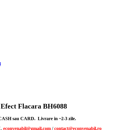
8
 Efect Flacara BH6088
, CASH sau CARD. Livrare in ~2-3 zile.
L
econvenabil@gmail.com
/
contact@econvenabil.r
o