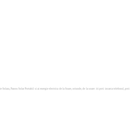
lara, Panou Solar Portabil si ai energie electrica de la Soare, oriunde, de la soare: iti poti incarca telefonul, poti