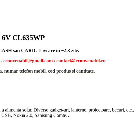
.5W 6V CL635WP
, CASH sau CARD. Livrare in ~2-3 zile.
L
econvenabil@gmail.com
/
contact@econvenabil.r
o
, numar telefon mobil, cod produs si cantitate
.
tru a alimenta solar, Diverse gadget-uri, lanterne, proiectoare, becu
icro USB, Nokia 2.0, Samsung Comte…