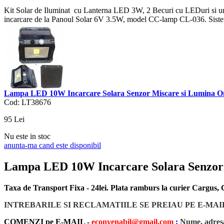
Kit Solar de Iluminat cu Lanterna LED 3W, 2 Becuri cu LEDuri si 
incarcare de la Panoul Solar 6V 3.5W, model CC-lamp CL-036. Siste
Lampa LED 10W Incarcare Solara Senzor Miscare si Lumina O
Cod: LT38676
95
Lei
Nu este in stoc
anunta-ma cand este disponibil
Lampa LED 10W Incarcare Solara Senzor
Taxa de Transport Fixa - 24lei. Plata ramburs la curier Cargus
INTREBARILE SI RECLAMATIILE SE PREIAU PE E-MAI
COMENZI pe E-MAIL -
econvenabil@gmail.com
:
Nume, adresa