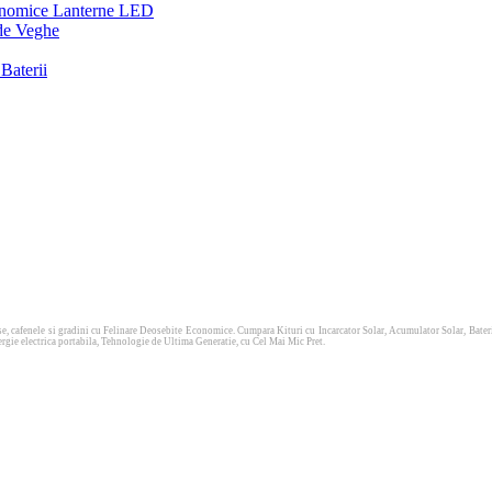
onomice
Lanterne LED
de Veghe
Baterii
e, cafenele si gradini cu Felinare Deosebite Economice. Cumpara Kituri cu Incarcator Solar, Acumulator Solar, Baterie So
ergie electrica portabila, Tehnologie de Ultima Generatie, cu Cel Mai Mic Pret.