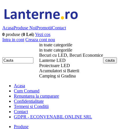
Acasa
Produse Noi
Promotii
Contact
0
produse (
0 Lei
)
Vezi cos
Intra in cont
Creaza cont nou
in toate categoriile
in toate categoriile
Becuri cu LED, Becuri Economice
Lanterne LED
Proiectoare LED
Acumulatori si Baterii
Camping si Gradina
Acasa
Cum Comand
Renuntarea la cumparare
Confidentialitate
Termeni si Conditii
Contact
GDPR - ECONVENABIL ONLINE SRL
Produse