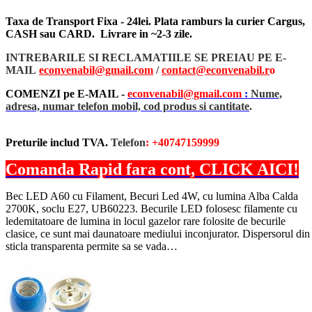
Taxa de Transport Fixa - 24lei. Plata ramburs la curier Cargus,
CASH sau CARD. Livrare in ~2-3 zile.
INTREBARILE SI RECLAMATIILE SE PREIAU PE E-
MAIL
econvenabil@gmail.com
/
contact@econvenabil.r
o
COMENZI pe E-MAIL -
econvenabil@gmail.com
:
Nume,
adresa, numar telefon mobil, cod produs si cantitate
.
Preturile includ TVA.
Telefon
: +40747159999
Comanda Rapid fara cont, CLICK AICI!
Bec LED A60 cu Filament, Becuri Led 4W, cu lumina Alba Calda
2700K, soclu E27, UB60223. Becurile LED folosesc filamente cu
ledemitatoare de lumina in locul gazelor rare folosite de becurile
clasice, ce sunt mai daunatoare mediului inconjurator. Dispersorul din
sticla transparenta permite sa se vada…