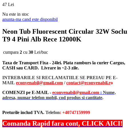
47
Lei
Nu este in stoc
anunta-ma cand este disponibil
Neon Tub Fluorescent Circular 32W Soclu
T9 4 Pini Alb Rece 12000K
cumpara
2
cu
30
Lei/buc
Taxa de Transport Fixa - 24lei. Plata ramburs la curier Cargus,
CASH sau CARD. Livrare in ~2-3 zile.
INTREBARILE SI RECLAMATIILE SE PREIAU PE E-
MAIL
econvenabil@gmail.com
/
contact@econvenabil.r
o
COMENZI pe E-MAIL -
econvenabil@gmail.com
:
Nume,
adresa, numar telefon mobil, cod produs si cantitate
.
Preturile includ TVA.
Telefon
: +40747159999
Comanda Rapid fara cont, CLICK AICI!