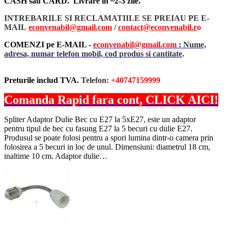
CASH sau CARD. Livrare in ~2-3 zile.
INTREBARILE SI RECLAMATIILE SE PREIAU PE E-
MAIL
econvenabil@gmail.com
/
contact@econvenabil.r
o
COMENZI pe E-MAIL -
econvenabil@gmail.com
:
Nume,
adresa, numar telefon mobil, cod produs si cantitate
.
Preturile includ TVA.
Telefon
: +40747159999
Comanda Rapid fara cont, CLICK AICI!
Spliter Adaptor Dulie Bec cu E27 la 5xE27, este un adaptor
pentru tipul de bec cu fasung E27 la 5 becuri cu dulie E27.
Produsul se poate folosi pentru a spori lumina dintr-o camera prin
folosirea a 5 becuri in loc de unul. Dimensiuni: diametrul 18 cm,
inaltime 10 cm. Adaptor dulie…