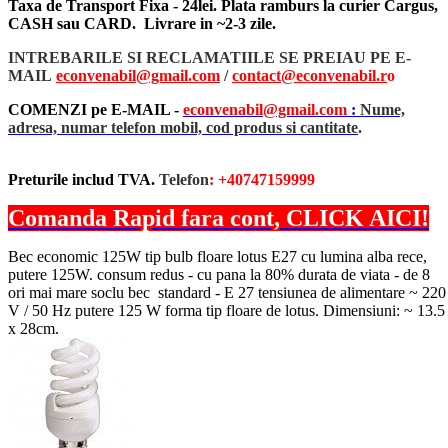
Taxa de Transport Fixa - 24lei. Plata ramburs la curier Cargus,
CASH sau CARD. Livrare in ~2-3 zile.
INTREBARILE SI RECLAMATIILE SE PREIAU PE E-
MAIL
econvenabil@gmail.com
/
contact@econvenabil.r
o
COMENZI pe E-MAIL -
econvenabil@gmail.com
:
Nume,
adresa, numar telefon mobil, cod produs si cantitate
.
Preturile includ TVA.
Telefon
: +40747159999
Comanda Rapid fara cont, CLICK AICI!
Bec economic 125W tip bulb floare lotus E27 cu lumina alba rece,
putere 125W. consum redus - cu pana la 80% durata de viata - de 8
ori mai mare soclu bec standard - E 27 tensiunea de alimentare ~ 220
V / 50 Hz putere 125 W forma tip floare de lotus. Dimensiuni: ~ 13.5
x 28cm.