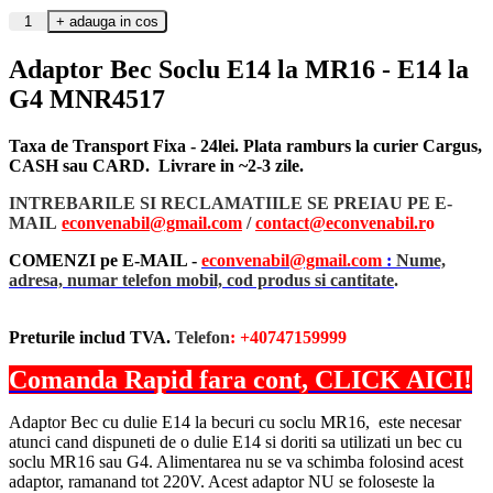
Adaptor Bec Soclu E14 la MR16 - E14 la
G4 MNR4517
Taxa de Transport Fixa - 24lei. Plata ramburs la curier Cargus,
CASH sau CARD. Livrare in ~2-3 zile.
INTREBARILE SI RECLAMATIILE SE PREIAU PE E-
MAIL
econvenabil@gmail.com
/
contact@econvenabil.r
o
COMENZI pe E-MAIL -
econvenabil@gmail.com
:
Nume,
adresa, numar telefon mobil, cod produs si cantitate
.
Preturile includ TVA.
Telefon
: +40747159999
Comanda Rapid fara cont, CLICK AICI!
Adaptor Bec cu dulie E14 la becuri cu soclu MR16, este necesar
atunci cand dispuneti de o dulie E14 si doriti sa utilizati un bec cu
soclu MR16 sau G4. Alimentarea nu se va schimba folosind acest
adaptor, ramanand tot 220V. Acest adaptor NU se foloseste la