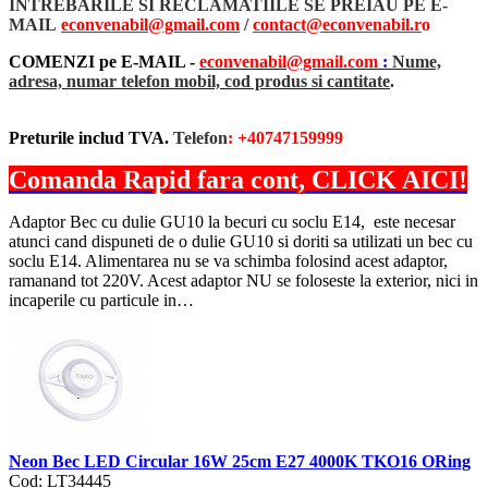
INTREBARILE SI RECLAMATIILE SE PREIAU PE E-
MAIL
econvenabil@gmail.com
/
contact@econvenabil.r
o
COMENZI pe E-MAIL -
econvenabil@gmail.com
:
Nume,
adresa, numar telefon mobil, cod produs si cantitate
.
Preturile includ TVA.
Telefon
: +40747159999
Comanda Rapid fara cont, CLICK AICI!
Adaptor Bec cu dulie GU10 la becuri cu soclu E14, este necesar
atunci cand dispuneti de o dulie GU10 si doriti sa utilizati un bec cu
soclu E14. Alimentarea nu se va schimba folosind acest adaptor,
ramanand tot 220V. Acest adaptor NU se foloseste la exterior, nici in
incaperile cu particule in…
Neon Bec LED Circular 16W 25cm E27 4000K TKO16 ORing
Cod: LT34445