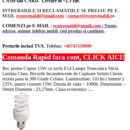
CASH sau CARD. Livrare in ~2-3 zile.
INTREBARILE SI RECLAMATIILE SE PREIAU PE E-
MAIL
econvenabil@gmail.com
/
contact@econvenabil.r
o
COMENZI pe E-MAIL -
econvenabil@gmail.com
:
Nume,
adresa, numar telefon mobil, cod produs si cantitate
.
Preturile includ TVA.
Telefon
: +40747159999
Comanda Rapid fara cont, CLICK AICI!
Bec pentru Cuptor 15W cu soclu E14 Lampa Tronconica Sticla
Lumina Clara. Becurile Incandescente de Cuptoare Selum Classic
rezista pana la 300 Grade Celsius. Luminozitate: 110 lm ( lumeni );
235V, putere consum 15W; Durata de viata ~ 1000h. Dimensiune :
50mm Diametru : 23,27mm Clasa economica :…