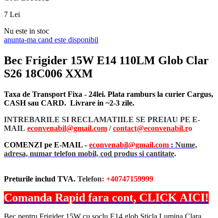
7
Lei
Nu este in stoc
anunta-ma cand este disponibil
Bec Frigider 15W E14 110LM Glob Clar
S26 18C006 XXM
Taxa de Transport Fixa - 24lei. Plata ramburs la curier Cargus,
CASH sau CARD. Livrare in ~2-3 zile.
INTREBARILE SI RECLAMATIILE SE PREIAU PE E-
MAIL
econvenabil@gmail.com
/
contact@econvenabil.r
o
COMENZI pe E-MAIL -
econvenabil@gmail.com
:
Nume,
adresa, numar telefon mobil, cod produs si cantitate
.
Preturile includ TVA.
Telefon
: +40747159999
Comanda Rapid fara cont, CLICK AICI!
Bec pentru Frigider 15W cu soclu E14 glob Sticla Lumina Clara.