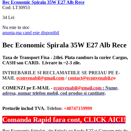
Bec Economic Spirala 35W E27 Alb Rece
Cod: LT30953
34
Lei
Nu este in stoc
anunta-ma cand este disponibil
Bec Economic Spirala 35W E27 Alb Rece
Taxa de Transport Fixa - 24lei. Plata ramburs la curier Cargus,
CASH sau CARD. Livrare in ~2-3 zile.
INTREBARILE SI RECLAMATIILE SE PREIAU PE E-
MAIL
econvenabil@gmail.com
/
contact@econvenabil.r
o
COMENZI pe E-MAIL -
econvenabil@gmail.com
:
Nume,
adresa, numar telefon mobil, cod produs si cantitate
.
Preturile includ TVA.
Telefon
: +40747159999
Comanda Rapid fara cont, CLICK AICI!
Bec Economic Spiralat - tip Spirala cu Soclu E27 si Consum mic de