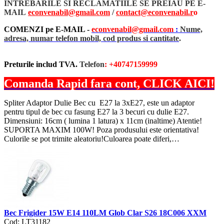
INTREBARILE SI RECLAMATIILE SE PREIAU PE E-
MAIL
econvenabil@gmail.com
/
contact@econvenabil.r
o
COMENZI pe E-MAIL -
econvenabil@gmail.com
:
Nume,
adresa, numar telefon mobil, cod produs si cantitate
.
Preturile includ TVA.
Telefon
: +40747159999
Comanda Rapid fara cont, CLICK AICI!
Spliter Adaptor Dulie Bec cu E27 la 3xE27, este un adaptor
pentru tipul de bec cu fasung E27 la 3 becuri cu dulie E27.
Dimensiuni: 16cm ( lumina 1 latura) x 11cm (inaltime) Atentie!
SUPORTA MAXIM 100W! Poza produsului este orientativa!
Culorile se pot trimite aleatoriu!Culoarea poate diferi,…
Bec Frigider 15W E14 110LM Glob Clar S26 18C006 XXM
Cod: LT31182