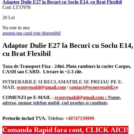
Adaptor Dulie E27 la Becuri cu Soclu E14, cu Brat Flexibil
Cod: LT37978
20
Lei
Nu este in stoc
anunta-ma cand este disponibil
Adaptor Dulie E27 la Becuri cu Soclu E14,
cu Brat Flexibil
Taxa de Transport Fixa - 24lei. Plata ramburs la curier Cargus,
CASH sau CARD. Livrare in ~2-3 zile.
INTREBARILE SI RECLAMATIILE SE PREIAU PE E-
MAIL
econvenabil@gmail.com
/
contact@econvenabil.r
o
COMENZI pe E-MAIL -
econvenabil@gmail.com
:
Nume,
adresa, numar telefon mobil, cod produs si cantitate
.
Preturile includ TVA.
Telefon
: +40747159999
Comanda Rapid fara cont, CLICK AICI!