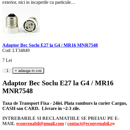
exterior, nici in incaperile cu particule…
Adaptor Bec Soclu E27 la G4 / MR16 MNR7548
Cod: LT34849
7
Lei
Adaptor Bec Soclu E27 la G4 / MR16
MNR7548
Taxa de Transport Fixa - 24lei. Plata ramburs la curier Cargus,
CASH sau CARD. Livrare in ~2-3 zile.
INTREBARILE SI RECLAMATIILE SE PREIAU PE E-
MAIL
econvenabil@gmail.com
/
contact@econvenabil.r
o