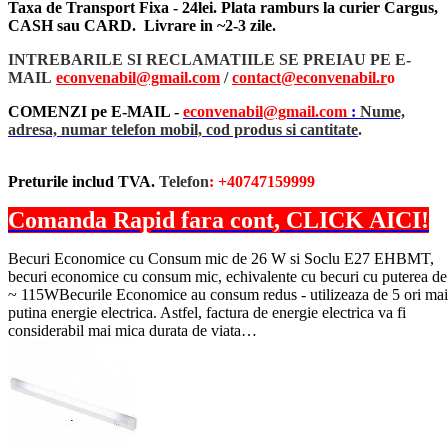
Taxa de Transport Fixa - 24lei. Plata ramburs la curier Cargus,
CASH sau CARD. Livrare in ~2-3 zile.
INTREBARILE SI RECLAMATIILE SE PREIAU PE E-
MAIL
econvenabil@gmail.com
/
contact@econvenabil.r
o
COMENZI pe E-MAIL -
econvenabil@gmail.com
:
Nume,
adresa, numar telefon mobil, cod produs si cantitate
.
Preturile includ TVA.
Telefon
: +40747159999
Comanda Rapid fara cont, CLICK AICI!
Becuri Economice cu Consum mic de 26 W si Soclu E27 EHBMT,
becuri economice cu consum mic, echivalente cu becuri cu puterea de
~ 115WBecurile Economice au consum redus - utilizeaza de 5 ori mai
putina energie electrica. Astfel, factura de energie electrica va fi
considerabil mai mica durata de viata…