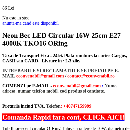
86
Lei
Nu este in stoc
anunta-ma cand este disponibil
Neon Bec LED Circular 16W 25cm E27
4000K TKO16 ORing
Taxa de Transport Fixa - 24lei. Plata ramburs la curier Cargus,
CASH sau CARD. Livrare in ~2-3 zile.
INTREBARILE SI RECLAMATIILE SE PREIAU PE E-
MAIL
econvenabil@gmail.com
/
contact@econvenabil.r
o
COMENZI pe E-MAIL -
econvenabil@gmail.com
:
Nume,
adresa, numar telefon mobil, cod produs si cantitate
.
Preturile includ TVA.
Telefon
: +40747159999
Comanda Rapid fara cont, CLICK AICI!
Tub fluorescent circular O-Ring Tube, cu putere de 16W, diametru de