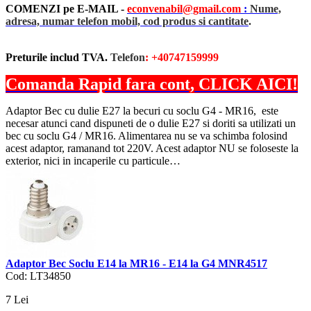
COMENZI pe E-MAIL -
econvenabil@gmail.com
:
Nume,
adresa, numar telefon mobil, cod produs si cantitate
.
Preturile includ TVA.
Telefon
: +40747159999
Comanda Rapid fara cont, CLICK AICI!
Adaptor Bec cu dulie E27 la becuri cu soclu G4 - MR16, este
necesar atunci cand dispuneti de o dulie E27 si doriti sa utilizati un
bec cu soclu G4 / MR16. Alimentarea nu se va schimba folosind
acest adaptor, ramanand tot 220V. Acest adaptor NU se foloseste la
exterior, nici in incaperile cu particule…
Adaptor Bec Soclu E14 la MR16 - E14 la G4 MNR4517
Cod: LT34850
7
Lei