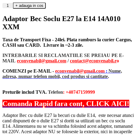
Adaptor Bec Soclu E27 la E14 14A010
XXM
Taxa de Transport Fixa - 24lei. Plata ramburs la curier Cargus,
CASH sau CARD. Livrare in ~2-3 zile.
INTREBARILE SI RECLAMATIILE SE PREIAU PE E-
MAIL
econvenabil@gmail.com
/
contact@econvenabil.r
o
COMENZI pe E-MAIL -
econvenabil@gmail.com
:
Nume,
adresa, numar telefon mobil, cod produs si cantitate
.
Preturile includ TVA.
Telefon
: +40747159999
Comanda Rapid fara cont, CLICK AICI!
Adaptor Bec cu dulie E27 la becuri cu dulie E14, este necesar atunci
cand dispuneti de o dulie E27 si doriti sa utilizati un bec cu soclu
E14. Alimentarea nu se va schimba folosind acest adaptor, ramanand
tot 220V. Acest adaptor NU se foloseste la exterior, nici in incaperile