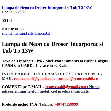
Lampa de Neon cu Droser Incorporat si Tub T5 13W
Cod: LT27930
50
Lei
Nu este in stoc
anunta-ma cand este disponibil
Lampa de Neon cu Droser Incorporat si
Tub T5 13W
Taxa de Transport Fixa - 24lei. Plata ramburs la curier Cargus,
CASH sau CARD. Livrare in ~2-3 zile.
INTREBARILE SI RECLAMATIILE SE PREIAU PE E-
MAIL
econvenabil@gmail.com
/
contact@econvenabil.r
o
COMENZI pe E-MAIL -
econvenabil@gmail.com
:
Nume,
adresa, numar telefon mobil, cod produs si cantitate
.
Preturile includ TVA.
Telefon
: +40747159999