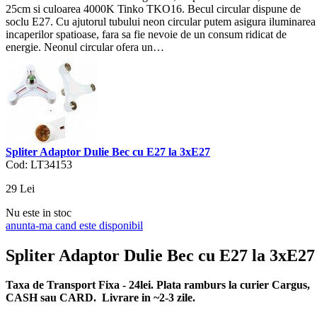
25cm si culoarea 4000K Tinko TKO16. Becul circular dispune de
soclu E27. Cu ajutorul tubului neon circular putem asigura iluminarea
incaperilor spatioase, fara sa fie nevoie de un consum ridicat de
energie. Neonul circular ofera un…
Spliter Adaptor Dulie Bec cu E27 la 3xE27
Cod: LT34153
29
Lei
Nu este in stoc
anunta-ma cand este disponibil
Spliter Adaptor Dulie Bec cu E27 la 3xE27
Taxa de Transport Fixa - 24lei. Plata ramburs la curier Cargus,
CASH sau CARD. Livrare in ~2-3 zile.