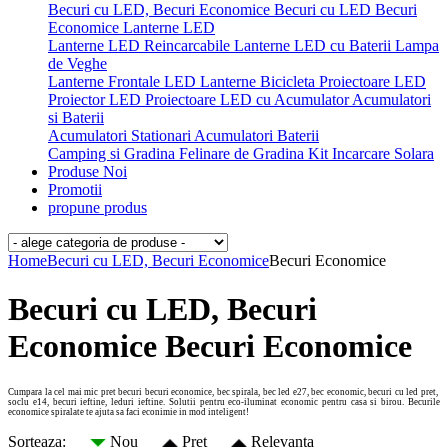
Becuri cu LED, Becuri Economice
Becuri cu LED
Becuri
Economice
Lanterne LED
Lanterne LED Reincarcabile
Lanterne LED cu Baterii
Lampa
de Veghe
Lanterne Frontale LED
Lanterne Bicicleta
Proiectoare LED
Proiector LED
Proiectoare LED cu Acumulator
Acumulatori
si Baterii
Acumulatori Stationari
Acumulatori
Baterii
Camping si Gradina
Felinare de Gradina
Kit Incarcare Solara
Produse Noi
Promotii
propune produs
Home
Becuri cu LED, Becuri Economice
Becuri Economice
Becuri cu LED, Becuri
Economice Becuri Economice
Cumpara la cel mai mic pret becuri becuri economice, bec spirala, bec led e27, bec economic, becuri cu led pret,
soclu e14, becuri ieftine, leduri ieftine. Solutii pentru eco-iluminat economic pentru casa si birou. Becurile
economice spiralate te ajuta sa faci econimie in mod inteligent!
Sorteaza:
Nou
Pret
Relevanta