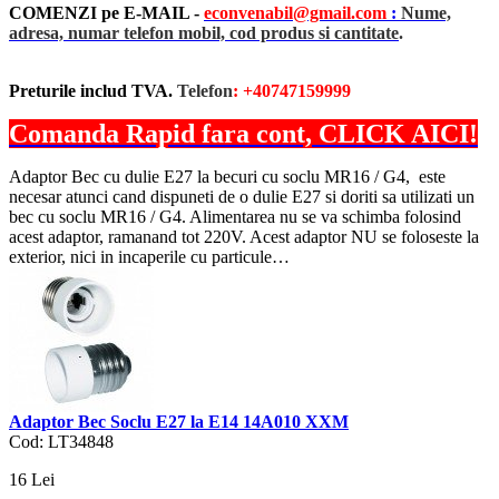
COMENZI pe E-MAIL -
econvenabil@gmail.com
:
Nume,
adresa, numar telefon mobil, cod produs si cantitate
.
Preturile includ TVA.
Telefon
: +40747159999
Comanda Rapid fara cont, CLICK AICI!
Adaptor Bec cu dulie E27 la becuri cu soclu MR16 / G4, este
necesar atunci cand dispuneti de o dulie E27 si doriti sa utilizati un
bec cu soclu MR16 / G4. Alimentarea nu se va schimba folosind
acest adaptor, ramanand tot 220V. Acest adaptor NU se foloseste la
exterior, nici in incaperile cu particule…
Adaptor Bec Soclu E27 la E14 14A010 XXM
Cod: LT34848
16
Lei